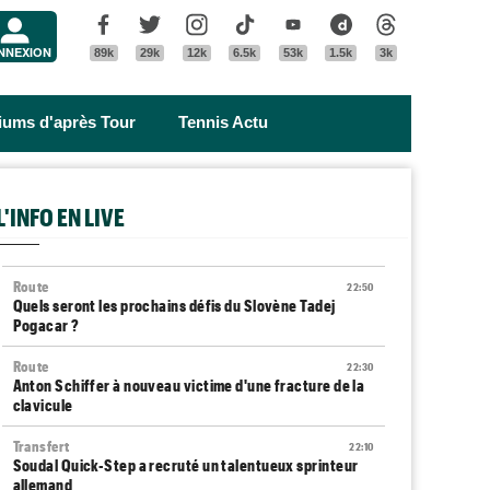
Menu
Facebook
Twitter
Instagram
Tik Tok
Youtube
Dailymotion
Threads
NNEXION
89k
29k
12k
6.5k
53k
1.5k
3k
riums d'après Tour
Tennis Actu
L'INFO EN LIVE
Route
22:50
Quels seront les prochains défis du Slovène Tadej
Pogacar ?
Route
22:30
Anton Schiffer à nouveau victime d'une fracture de la
clavicule
Transfert
22:10
Soudal Quick-Step a recruté un talentueux sprinteur
allemand