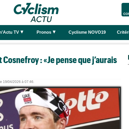
CO
►
►
m'Actu TV
Pronos
Cyclisme NOVO19
Crité
 Cosnefroy : «Je pense que j’aurais
 le 19/04/2026 à 07:46.