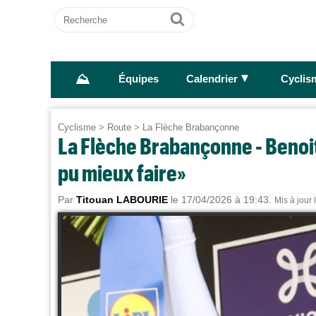
Recherche
Ok
⛰
►
Équipes
Calendrier
Cyclis
Cyclisme
>
Route
>
La Flèche Brabançonne
La Flèche Brabançonne - Benoit
pu mieux faire»
Par
Titouan LABOURIE
le 17/04/2026 à 19:43.
Mis à jour