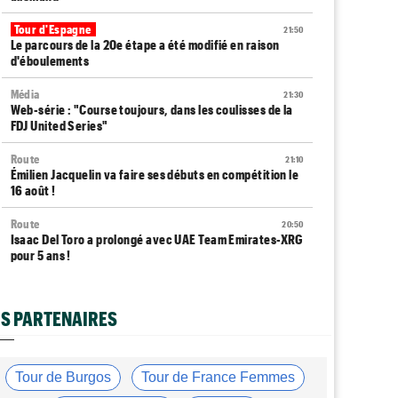
Tour d'Espagne
21:50
Le parcours de la 20e étape a été modifié en raison
d'éboulements
Média
21:30
Web-série : "Course toujours, dans les coulisses de la
FDJ United Series"
Route
21:10
Émilien Jacquelin va faire ses débuts en compétition le
16 août !
Route
20:50
Isaac Del Toro a prolongé avec UAE Team Emirates-XRG
pour 5 ans !
Route
20:30
Gesink : "Quand je suis passé pro, le dopage était
S PARTENAIRES
monnaie courante"
Transfert
20:12
Le Mercato vélo est ouvert... toutes les dernières infos
Tour de Burgos
Tour de France Femmes
et rumeurs