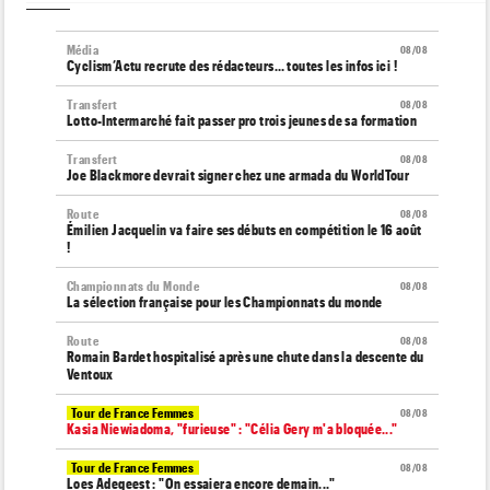
Média
08/08
Cyclism’Actu recrute des rédacteurs… toutes les infos ici !
Transfert
08/08
Lotto-Intermarché fait passer pro trois jeunes de sa formation
Transfert
08/08
Joe Blackmore devrait signer chez une armada du WorldTour
Route
08/08
Émilien Jacquelin va faire ses débuts en compétition le 16 août
!
Championnats du Monde
08/08
La sélection française pour les Championnats du monde
Route
08/08
Romain Bardet hospitalisé après une chute dans la descente du
Ventoux
Tour de France Femmes
08/08
Kasia Niewiadoma, "furieuse" : "Célia Gery m'a bloquée..."
Tour de France Femmes
08/08
Loes Adegeest : "On essaiera encore demain..."