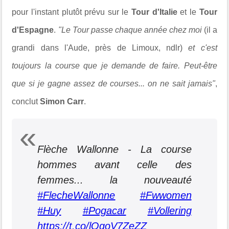
pour l'instant plutôt prévu sur le
Tour d'Italie
et le
Tour
d'Espagne
.
"Le Tour passe chaque année chez moi
(il a
grandi dans l'Aude, près de Limoux, ndlr)
et c'est
toujours la course que je demande de faire. Peut-être
que si je gagne assez de courses... on ne sait jamais"
,
conclut
Simon Carr
.
Flèche Wallonne - La course
hommes avant celle des
femmes... la nouveauté
#FlecheWallonne
#Fwwomen
#Huy
#Pogacar
#Vollering
https://t.co/lQgoV7ZeZZ