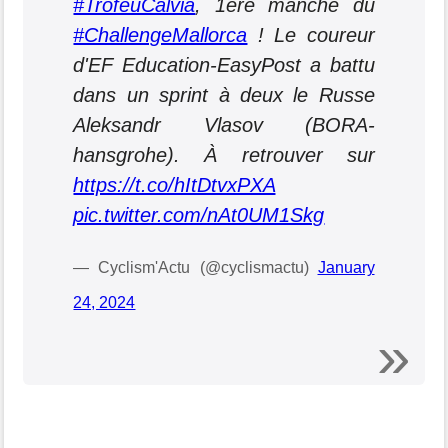
#TrofeuCalvia
, 1ère manche du
#ChallengeMallorca
! Le coureur
d'EF Education-EasyPost a battu
dans un sprint à deux le Russe
Aleksandr Vlasov (BORA-
hansgrohe). À retrouver sur
https://t.co/hItDtvxPXA
pic.twitter.com/nAt0UM1Skg
— Cyclism'Actu (@cyclismactu)
January
24, 2024