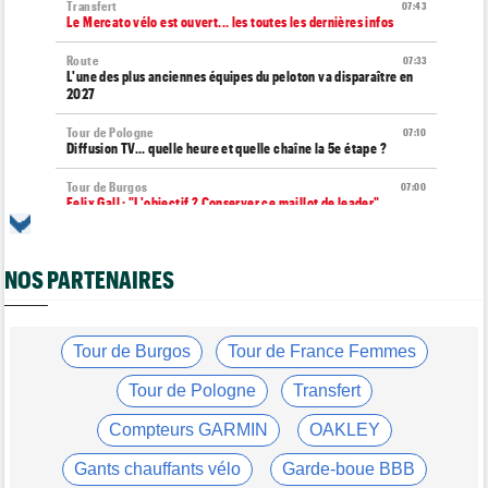
Transfert
07:43
Le Mercato vélo est ouvert... les toutes les dernières infos
Route
07:33
L'une des plus anciennes équipes du peloton va disparaître en
2027
Tour de Pologne
07:10
Diffusion TV... quelle heure et quelle chaîne la 5e étape ?
Tour de Burgos
07:00
Felix Gall : "L'objectif ? Conserver ce maillot de leader"
Média
06/08
Nos vidéos de cyclisme sont sur Youtube : Cyclism'Actu TV
NOS PARTENAIRES
Transfert
06/08
Joe Blackmore devrait rejoindre une grosse formation
WorldTour
Tour de Burgos
Tour de France Femmes
Tour de France Femmes
06/08
David Lappartient : "Le cyclisme féminin progresse, mais…"
Tour de Pologne
Transfert
Transfert
06/08
Compteurs GARMIN
OAKLEY
La Soudal Quick-Step recrute un talentueux sprinteur allemand
de 24 ans
Gants chauffants vélo
Garde-boue BBB