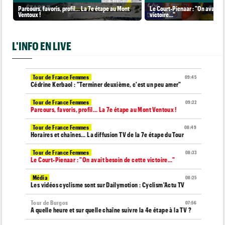
Parcours, favoris, profil… La 7e étape au Mont
Le Court-Pienaar : "On avait be
Ventoux !
victoire..."
L'INFO EN LIVE
Tour de France Femmes
09:45
Cédrine Kerbaol : "Terminer deuxième, c'est un peu amer"
Tour de France Femmes
09:22
Parcours, favoris, profil… La 7e étape au Mont Ventoux !
Tour de France Femmes
08:49
Horaires et chaînes… La diffusion TV de la 7e étape du Tour
Tour de France Femmes
08:33
Le Court-Pienaar : "On avait besoin de cette victoire..."
Média
08:25
Les vidéos cyclisme sont sur Dailymotion : Cyclism'Actu TV
Tour de Burgos
07:56
A quelle heure et sur quelle chaîne suivre la 4e étape à la TV ?