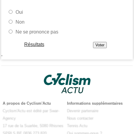
Oui
Non
Ne se prononce pas
Résultats
-
A propos de Cyclism'Actu
Informations supplémentaires
Cyclism'Actu est édité par Swar-
Devenir partenaire
Agency
Nous contacter
17 rue de la Suarlée, 5080 Rhisnes
Tennis Actu
SPRLS BE 0836.273.820
Qui sommes-nous ?