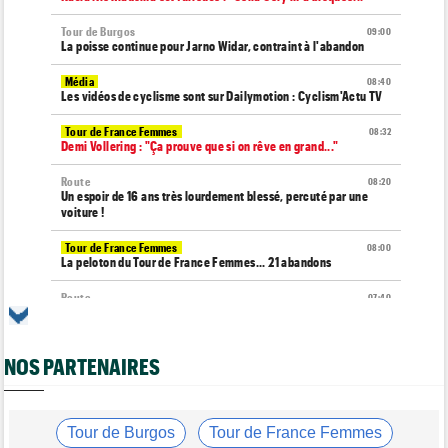
Tour de Burgos
09:00
La poisse continue pour Jarno Widar, contraint à l'abandon
Média
08:40
Les vidéos de cyclisme sont sur Dailymotion : Cyclism'Actu TV
Tour de France Femmes
08:32
Demi Vollering : "Ça prouve que si on rêve en grand..."
Route
08:20
Un espoir de 16 ans très lourdement blessé, percuté par une
voiture !
Tour de France Femmes
08:00
La peloton du Tour de France Femmes... 21 abandons
Route
07:40
Anton Schiffer encore victime d'une fracture de la clavicule
Tour de France Femmes
07:20
NOS PARTENAIRES
Chaînes et horaires… La diffusion TV de la 9e étape du Tour
Tour de France Femmes
07:00
Pauline Ferrand-Prévot a abandonné le Tour Femmes, malade
Tour de Burgos
Tour de France Femmes
Tour de Burgos
06:48