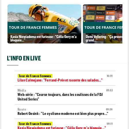
TOUR DE FRANCE FEMMES
TOUR DE FRANCE FEMM
Kasia Niewiadoma est furieuse : "Célia Gery m'a
Demi Vollering : "Ça prouve que
bloquée..."
grand..."
L'INFO EN LIVE
Tour de France Femmes
10:19
Lilan Calmejane: "Ferrand-Prévot raconte des salades…"
Média
09:53
Web-série : "Course toujours, dans les coulisses de la FDJ
United Series"
Route
09:26
Robert Gesink : "Le cyclisme moderne est bien plus propre..."
Tour de France Femmes
09:11
Kasia Niewiadoma est furieuse : "Célia Gery m'a bloquée..."