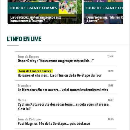
TOUR DE FRANCE FEMMES
TOUR DE FRANCE FEMM
La 6e étape… un terrain propice aux
Demi Vollering : "Marlen Reusse
baroudeuses à Tournon ?
à battre"
L'INFO EN LIVE
Tour de Burgos
13:44
Oscar Onley : "Nous avons un groupe très solide..."
Tour de France Femmes
13:20
Horaires et chaînes… La diffusion de la 6e étape du Tour
Transfert
12:58
Le Mercato vélo est ouvert... voici toutes les dernières infos
Média
12:37
Cyclism’Actu recrute des rédacteurs… si cela vous intéresse,
c'est ici !
Tour de Pologne
12:25
Paul Magnier, 14e de la 3e étape... puis déclassé