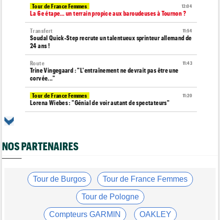
Tour de France Femmes
12:04
La 6e étape… un terrain propice aux baroudeuses à Tournon ?
Transfert
11:54
Soudal Quick-Step recrute un talentueux sprinteur allemand de
24 ans !
Route
11:43
Trine Vingegaard : "L'entraînement ne devrait pas être une
corvée..."
Tour de France Femmes
11:20
Lorena Wiebes : "Génial de voir autant de spectateurs"
Tour de France Femmes
11:13
Demi Vollering : "Marlen Reusser n’est pas facile à battre"
NOS PARTENAIRES
Route
10:50
Isaac Del Toro prolonge avec la formation UAE Team Emirates-
XRG
Tour de Pologne
Tour de Burgos
Tour de France Femmes
10:36
Diffusion TV... quelle heure et quelle chaîne la 4e étape ?
Tour de Pologne
Transfert
10:00
Joe Blackmore devrait rejoindre une grosse formation
Compteurs GARMIN
OAKLEY
WorldTour