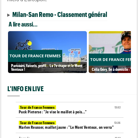
Milan-San Remo - Classement général
A lire aussi...
TOUR DE FRANCE FEMMES
TOUR DE FRANCE FEMM
Parcours, favoris, profil… La 7e étape et le Mont
Ventoux !
Célia Géry, 5e à domicile : "J'ai
L'INFO EN LIVE
Tour de France Femmes
13:52
Puck Pieterse : "Je vise le maillot à pois..."
Tour de France Femmes
13:36
Marlen Reusser, maillot jaune : "Le Mont Ventoux, on verra"