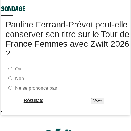
SONDAGE
Tour de Burgos
07:56
A quelle heure et sur quelle chaîne suivre la 4e étape à la TV ?
Pauline Ferrand-Prévot peut-elle
Transfert
07:43
Le Mercato vélo est ouvert... les toutes les dernières infos
conserver son titre sur le Tour de
France Femmes avec Zwift 2026
?
Oui
Non
Ne se prononce pas
Résultats
-