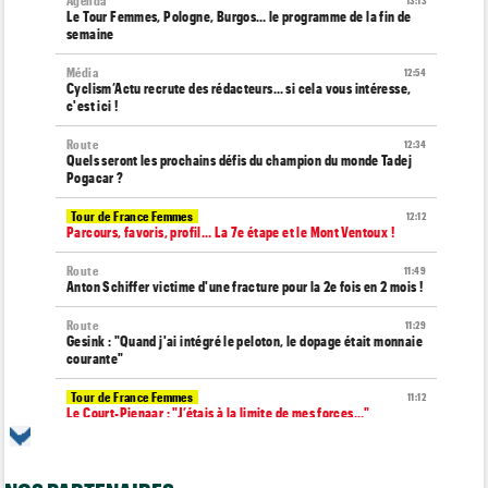
Agenda
13:13
Le Tour Femmes, Pologne, Burgos… le programme de la fin de
semaine
Média
12:54
Cyclism’Actu recrute des rédacteurs… si cela vous intéresse,
c'est ici !
Route
12:34
Quels seront les prochains défis du champion du monde Tadej
Pogacar ?
Tour de France Femmes
12:12
Parcours, favoris, profil… La 7e étape et le Mont Ventoux !
Route
11:49
Anton Schiffer victime d'une fracture pour la 2e fois en 2 mois !
Route
11:29
Gesink : "Quand j'ai intégré le peloton, le dopage était monnaie
courante"
Tour de France Femmes
11:12
Le Court-Pienaar : "J’étais à la limite de mes forces..."
Tour d'Espagne
10:56
Le parcours de la 20e étape modifié en raison des éboulements