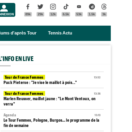
Menu
Facebook
Twitter
Instagram
Tik Tok
Youtube
Dailymotion
Threads
NNEXION
89k
29k
12k
6.5k
53k
1.5k
3k
riums d'après Tour
Tennis Actu
L'INFO EN LIVE
Tour de France Femmes
13:52
Puck Pieterse : "Je vise le maillot à pois..."
Tour de France Femmes
13:36
Marlen Reusser, maillot jaune : "Le Mont Ventoux, on
verra"
Agenda
13:13
Le Tour Femmes, Pologne, Burgos… le programme de la
fin de semaine