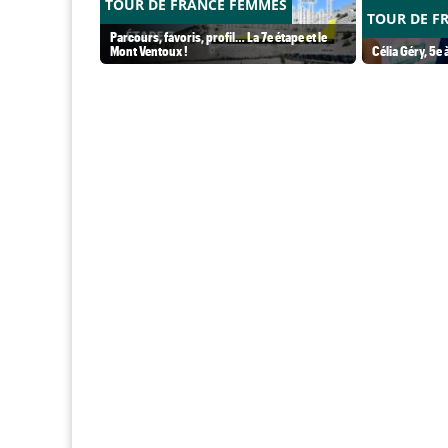
TOUR DE FRANCE FEMMES
TOUR DE F
Parcours, favoris, profil… La 7e étape et le
Mont Ventoux !
Célia Géry, 5e à