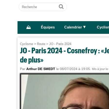
Recherche
Ok
⛰
►
Équipes
Calendrier
Cyclis
Cyclisme
>
Route
>
JO - Paris 2024
JO - Paris 2024 - Cosnefroy : «J
de plus»
Par
Arthur DE SMEDT
le 08/07/2024 à 19:05.
Mis à jour l