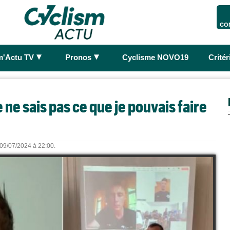
CO
►
►
m'Actu TV
Pronos
Cyclisme NOVO19
Crité
e ne sais pas ce que je pouvais faire
e 09/07/2024 à 22:00.