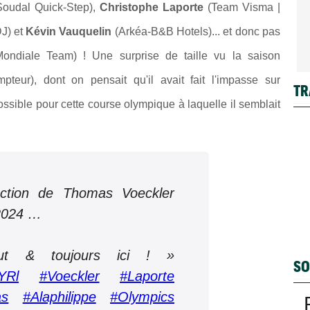
oudal Quick-Step),
Christophe Laporte
(Team Visma |
J) et
Kévin Vauquelin
(Arkéa-B&B Hotels)... et donc pas
diale Team) ! Une surprise de taille vu la saison
pteur), d
ont on pensait qu'il avait fait l'impasse sur
TR
possible pour cette course olympique à laquelle il semblait
ction de Thomas Voeckler
 2024 …
ut & toujours ici ! »
SO
YRl
#Voeckler
#Laporte
as
#Alaphilippe
#Olympics