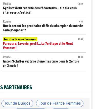
Média
12:54
Cyclism’Actu recrute des rédacteurs… si cela vous
intéresse, c'est ici !
Route
12:34
Quels seront les prochains défis du champion du monde
Tadej Pogacar ?
Tour de France Femmes
12:12
Parcours, favoris, profil… La 7e étape et le Mont
Ventoux !
Route
11:49
Anton Schiffer victime d'une fracture pour la 2e fois
en 2 mois !
Route
11:29
Gesink : "Quand j'ai intégré le peloton, le dopage était
monnaie courante"
S PARTENAIRES
Tour de France Femmes
11:12
Le Court-Pienaar : "J’étais à la limite de mes forces..."
Tour de Burgos
Tour de France Femmes
Tour d'Espagne
10:56