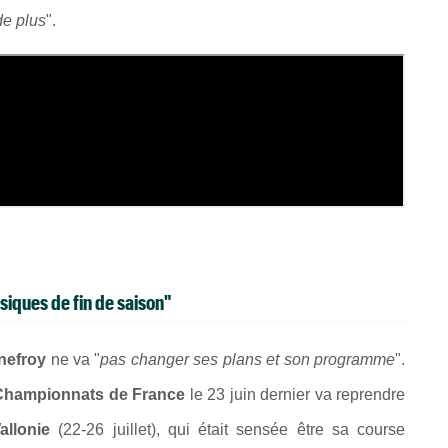
de plus
".
siques de fin de s
aison"
nefroy
ne va "
pas changer ses plans et son programme
".
Championnats de France
le 23 juin dernier va reprendre
llonie
(22-26 juillet), qui était sensée être sa course