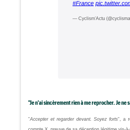
#France
pic.twitter.c
— Cyclism'Actu (@cyclisma
"Je n'ai sincèrement rien à me reprocher. Je ne s
"
Accepter et regarder devant. Soyez forts
", a 
compte X, preuve de sa déception légitime vis-à-