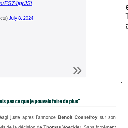
om/FS74igrJSt
ctu)
July 8, 2024
-
ais pas ce que je pouvais faire de plus"
réagi juste après l'annonce
Benoît Cosnefroy
sur son
vis de la décision de
Thomas Voeckler
. Sans forcément