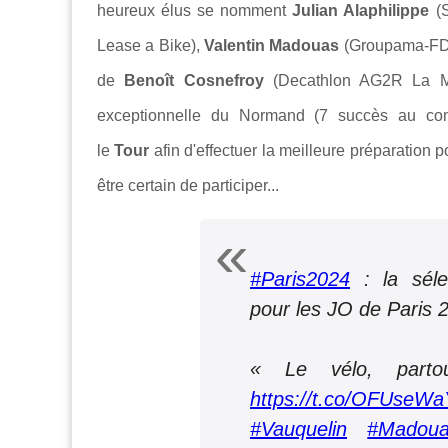
heureux élus se nomment
Julian Alaphilippe
(S
Lease a Bike),
Valentin Madouas
(Groupama-FD
de
Benoît Cosnefroy
(Decathlon AG2R La Mon
exceptionnelle du
Normand (7 succès au com
le
Tour
afin d'effectuer la meilleure préparation 
être certain de participer
...
#Paris2024
: la séle
pour les JO de Paris
« Le vélo, parto
https://t.co/OFUseWa
#Vauquelin
#Madou