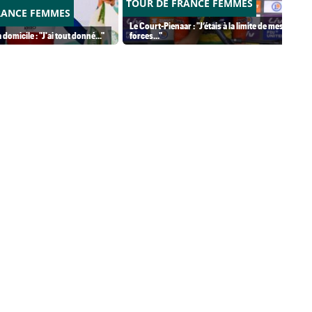
TOUR DE FRANCE FEMMES
RANCE FEMMES
Le Court-Pienaar : "J’étais à la limite de mes
 domicile : "J'ai tout donné..."
forces..."