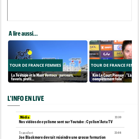
A lire aussi...
TOUR DE FRANCE FEMMES
TOUR DE FRANCE FEMM
La 7e étape et le Mont Ventoux : parcours,
Kim Le Court Pienaar : "La cour
favoris, profil…
complètement folle"
L'INFO EN LIVE
Média
22:30
Nos vidéos de cyclisme sont sur Youtube : Cyclism'Actu TV
Transfert
22:08
Joe Blackmore devrait rejoindre une grosse formation