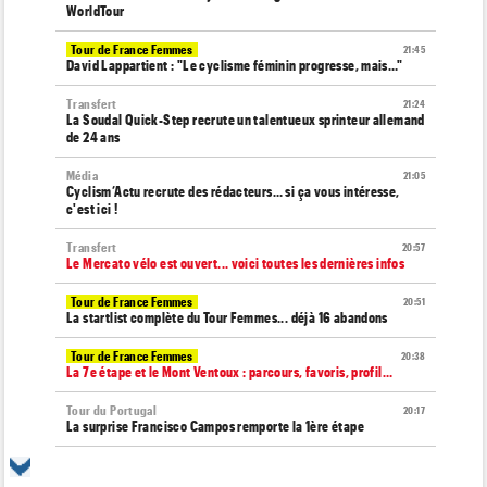
WorldTour
Tour de France Femmes
21:45
David Lappartient : "Le cyclisme féminin progresse, mais…"
Transfert
21:24
La Soudal Quick-Step recrute un talentueux sprinteur allemand
de 24 ans
Média
21:05
Cyclism’Actu recrute des rédacteurs… si ça vous intéresse,
c'est ici !
Transfert
20:57
Le Mercato vélo est ouvert... voici toutes les dernières infos
Tour de France Femmes
20:51
La startlist complète du Tour Femmes... déjà 16 abandons
Tour de France Femmes
20:38
La 7e étape et le Mont Ventoux : parcours, favoris, profil…
Tour du Portugal
20:17
La surprise Francisco Campos remporte la 1ère étape
Tour de Pologne
19:59
Bart Lemmen : "J'attendais cette 1ère victoire depuis