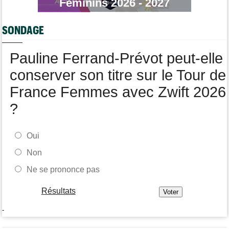
Féminins 2026 - 2027
Média
16:47
Votre abonnement à Cyclism'Actu sans pub ni pop up : 9,99€
SONDAGE
pour 1 an
Tour de Burgos
16:38
Pauline Ferrand-Prévot peut-elle
Felix Gall remporte la 3e étape et prend les commandes du
général
conserver son titre sur le Tour de
France Femmes avec Zwift 2026
?
Oui
Non
Ne se prononce pas
Résultats
-