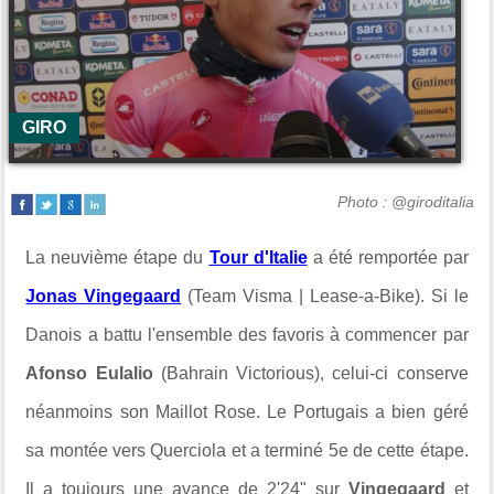
GIRO
Photo : @giroditalia
La neuvième étape du
Tour d'Italie
a été remportée par
Jonas Vingegaard
(Team Visma | Lease-a-Bike). Si le
Danois a battu l'ensemble des favoris à commencer par
Afonso Eulalio
(Bahrain Victorious), celui-ci conserve
néanmoins son Maillot Rose. Le Portugais a bien géré
sa montée vers
Querciola
et a terminé 5e de cette étape.
Il a toujours une avance de 2'24" sur
Vingegaard
et