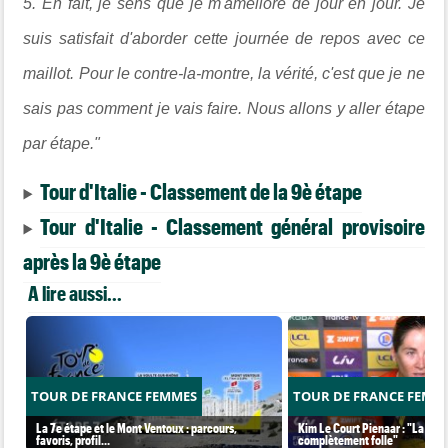
5. En fait, je sens que je m'améliore de jour en jour. Je
suis satisfait d'aborder cette journée de repos avec ce
maillot. Pour le contre-la-montre, la vérité, c'est que je ne
sais pas comment je vais faire. Nous allons y aller étape
par étape."
Tour d'Italie - Classement de la 9è étape
Tour d'Italie - Classement général provisoire
après la 9è étape
A lire aussi...
TOUR DE FRANCE FEMMES
TOUR DE FRANCE FEMM
La 7e étape et le Mont Ventoux : parcours,
Kim Le Court Pienaar : "La cour
favoris, profil…
complètement folle"