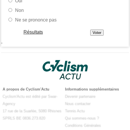
Oui
Non
Ne se prononce pas
Résultats
-
A propos de Cyclism'Actu
Informations supplémentaires
Cyclism'Actu est édité par Swar-
Devenir partenaire
Agency
Nous contacter
17 rue de la Suarlée, 5080 Rhisnes
Tennis Actu
SPRLS BE 0836.273.820
Qui sommes-nous ?
Conditions Générales