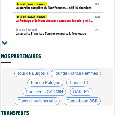
Tour de France Femmes
20:51
La startlist complète du Tour Femmes... déjà 16 abandons
Tour de France Femmes
20:38
La 7e étape et le Mont Ventoux : parcours, favoris, profil…
Tour du Portugal
20:17
La surprise Francisco Campos remporte la 1ère étape
Tour de Pologne
19:59
Bart Lemmen : "J'attendais cette 1ère victoire depuis
longtemps"
NOS PARTENAIRES
Tour de France Femmes
19:38
Marlen Reusser : "Le Mont Ventoux... on verra"
Tour de France Femmes
Tour de Burgos
Tour de France Femmes
19:13
Kim Le Court Pienaar : "La course a été complètement folle"
Tour de Pologne
Transfert
Route
18:58
Isaac Del Toro prolonge avec UAE Team Emirates-XRG jusqu'en
Compteurs GARMIN
OAKLEY
2031
Gants chauffants vélo
Garde-boue BBB
Tour de Burgos
18:37
Felix Gall : "J’espère conserver ce maillot de leader"
Casque ABUS
Jeu de Vélo
TRANSFERTS
Agenda