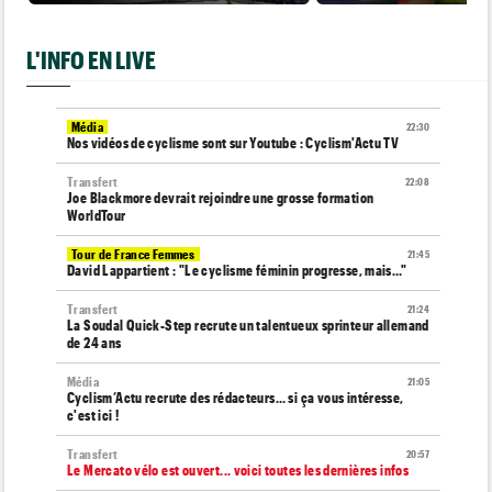
L'INFO EN LIVE
Média
22:30
Nos vidéos de cyclisme sont sur Youtube : Cyclism'Actu TV
Transfert
22:08
Joe Blackmore devrait rejoindre une grosse formation
WorldTour
Tour de France Femmes
21:45
David Lappartient : "Le cyclisme féminin progresse, mais…"
Transfert
21:24
La Soudal Quick-Step recrute un talentueux sprinteur allemand
de 24 ans
Média
21:05
Cyclism’Actu recrute des rédacteurs… si ça vous intéresse,
c'est ici !
Transfert
20:57
Le Mercato vélo est ouvert... voici toutes les dernières infos