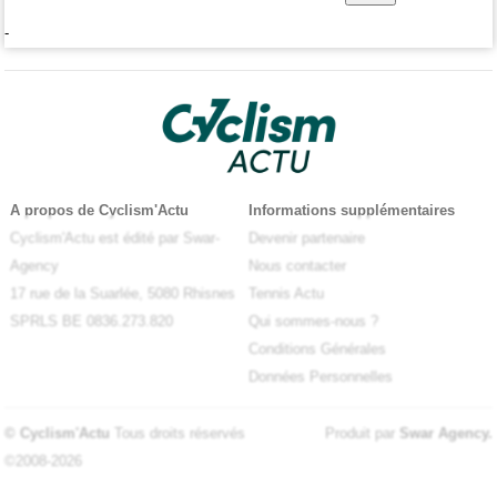
-
A propos de Cyclism'Actu
Informations supplémentaires
Cyclism'Actu est édité par Swar-
Devenir partenaire
Agency
Nous contacter
17 rue de la Suarlée, 5080 Rhisnes
Tennis Actu
SPRLS BE 0836.273.820
Qui sommes-nous ?
Conditions Générales
Données Personnelles
© Cyclism'Actu
Tous droits réservés
Produit par
Swar Agency
.
©2008-2026