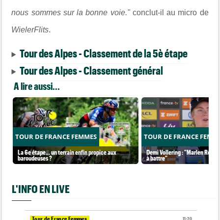
nous sommes sur la bonne voie."
conclut-il au micro de
WielerFlits
.
Tour des Alpes - Classement de la 5è étape
Tour des Alpes - Classement général
A lire aussi...
TOUR DE FRANCE FEMMES
TOUR DE FRANCE FEMM
La 6e étape… un terrain enfin propice aux
Demi Vollering : "Marlen Reusse
baroudeuses ?
à battre"
L'INFO EN LIVE
Tour de France Femmes
11:20