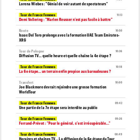
Lorena Wiebes : "Génial de voir autant de spectateurs"
Tour de France Femmes
11:13
Demi Vollering : "Marlen Reusser n’est pas facile à battre"
Route
10:50
Isaac Del Toro prolonge avec la formation UAE Team Emirates-
XRG
Tour de Pologne
10:36
Diffusion TV... quelle heure et quelle chaîne la 4e étape ?
Tour de France Femmes
10:18
La 6e étape… un terrain enfin propice aux baroudeuses ?
Transfert
10:00
Joe Blackmore devrait rejoindre une grosse formation
WorldTour
Tour de France Femmes
09:42
Une partie de la 7e étape sera interdite au public
Tour de France Femmes
09:26
Ferrand-Prévot : "Pour le général, c'est irrécupérable..."
Tour de France Femmes
08:49
Horaires et chaînes TV… La diffusion de la 6e étape du Tour