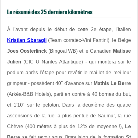
Le résumé des 25 derniers kilomètres
À l'avant depuis le début de cette 2e étape, l'Italien
Kristian Sbaragli
(Team corratec-Vini Fantini), le Belge
Joes Oosterlinck
(Bingoal WB) et le Canadien
Matisse
Julien
(CIC U Nantes Atlantique) - qui montera sur le
podium après l'étape pour revêtir le maillot de meilleur
grimpeur - possèdent 40" d'avance sur
Mathis Le Berre
(Arkéa-B&B Hotels), parti en contre à 40 bornes du but,
et 1'10" sur le peloton. Dans la deuxième des quatre
ascensions de la rue la plus pentue de Saumur, la rue
Chèvre (400 mètres à plus de 12% de moyenne !),
Le
Berre
se fait revoir sous l'impulsion de la formation
St