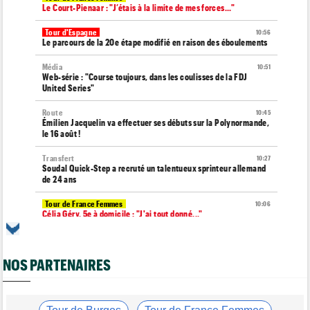
Le Court-Pienaar : "J’étais à la limite de mes forces..."
Tour d'Espagne
10:56
Le parcours de la 20e étape modifié en raison des éboulements
Média
10:51
Web-série : "Course toujours, dans les coulisses de la FDJ
United Series"
Route
10:45
Émilien Jacquelin va effectuer ses débuts sur la Polynormande,
le 16 août !
Transfert
10:27
Soudal Quick-Step a recruté un talentueux sprinteur allemand
de 24 ans
Tour de France Femmes
10:06
Célia Géry, 5e à domicile : "J'ai tout donné..."
Route
10:01
Isaac Del Toro a prolongé avec UAE Team Emirates-XRG
jusqu'en 2031
NOS PARTENAIRES
Tour de France Femmes
09:45
Cédrine Kerbaol : "Terminer deuxième, c'est un peu amer"