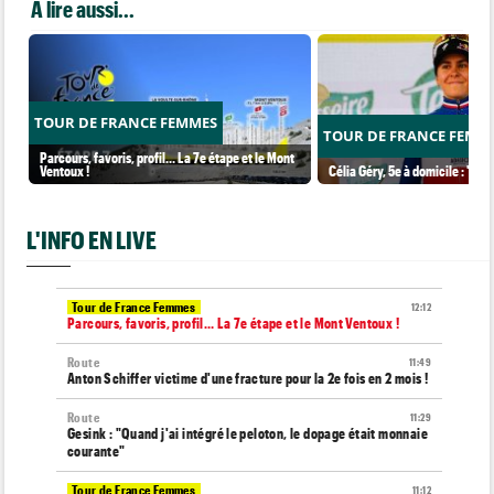
A lire aussi...
TOUR DE FRANCE FEMMES
TOUR DE FRANCE FEMM
Parcours, favoris, profil… La 7e étape et le Mont
Ventoux !
Célia Géry, 5e à domicile : "J'ai
L'INFO EN LIVE
Tour de France Femmes
12:12
Parcours, favoris, profil… La 7e étape et le Mont Ventoux !
Route
11:49
Anton Schiffer victime d'une fracture pour la 2e fois en 2 mois !
Route
11:29
Gesink : "Quand j'ai intégré le peloton, le dopage était monnaie
courante"
Tour de France Femmes
11:12