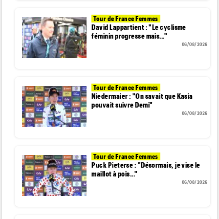
Tour de France Femmes
David Lappartient : "Le cyclisme
féminin progresse mais..."
06/08/2026
Tour de France Femmes
Niedermaier : "On savait que Kasia
pouvait suivre Demi"
06/08/2026
Tour de France Femmes
Puck Pieterse : "Désormais, je vise le
maillot à pois..."
06/08/2026