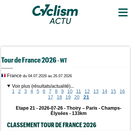
≡
Tour de France 2026
- WT
France
du 04.07.2026 au 26.07.2026
Voir plus (résultats/actualité)...
1
2
3
4
5
6
7
8
9
10
11
12
13
14
15
16
21
17
18
19
20
Etape 21 - 2026-07-26 - Thoiry – Paris - Champs-
Élysées - 133km
CLASSEMENT TOUR DE FRANCE 2026