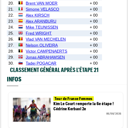
20.
Brent VAN MOER
+ 00
21.
Simone VELASCO
+ 00
22.
Alex KIRSCH
+ 00
23.
Alex ARANBURU
+ 00
24.
Mike TEUNISSEN
+ 00
25.
Fred WRIGHT
+ 00
26.
Vlad VAN MECHELEN
+ 00
27.
Nelson OLIVEIRA
+ 00
28.
Victor CAMPENAERTS
+ 00
29.
Jonas ABRAHAMSEN
+ 00
30.
Tadej POGACAR
+ 00
CLASSEMENT GÉNÉRAL APRÈS L'ÉTAPE 21
INFOS
Tour de France Femmes
Kim Le Court remporte la 6e étape !
Cédrine Kerbaol 2e
06/08/2026