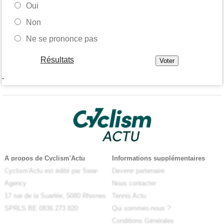
Oui
Non
Ne se prononce pas
Résultats
-
A propos de Cyclism'Actu
Informations supplémentaires
Cyclism'Actu est édité par Swar-
Devenir partenaire
Agency
Nous contacter
17 rue de la Suarlée, 5080 Rhisnes
Tennis Actu
SPRLS BE 0836.273.820
Qui sommes-nous ?
Conditions Générales