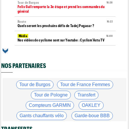
Tour de Burgos
16:38
Felix Gall remporte la 3e étape et prend les commandes du
général
Route
16:22
Quels seront les prochains défis de Tadej Pogacar ?
Média
16:00
Nos vidéos de cyclisme sont sur Youtube : Cyclism'Actu TV
Route
15:37
Un Allemand de la Visma victime d'une fracture pour la 2e fois
en 2 mois !
NOS PARTENAIRES
Route
15:18
Blessé, le Belge Toon Aerts, a mis un terme à sa saison 2026
Tour de France Femmes
Tour de Burgos
Tour de France Femmes
15:00
David Lappartient : "Le cyclisme féminin progresse mais..."
Tour de Pologne
Transfert
Tour de France Femmes
14:39
Niedermaier : "On savait que Kasia pouvait suivre Demi"
Compteurs GARMIN
OAKLEY
Tour de France Femmes
14:21
Gants chauffants vélo
Garde-boue BBB
Puck Pieterse : "Désormais, je vise le maillot à pois..."
Casque ABUS
Jeu de Vélo
Transfert
TRANSFERTS
14:03