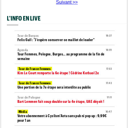
Suivant >>
L'INFO EN LIVE
Tour de Burgos
18:37
Felix Gall : "J’espère conserver ce maillot de leader"
Agenda
18:19
Tour Femmes, Pologne, Burgos… au programme de la fin de
semaine
Tour de France Femmes
17:53
Kim Le Court remporte la 6e étape ! Cédrine Kerbaol 2e
Tour de France Femmes
17:43
Une portion de la 7e étape sera interdite au public
Tour de Pologne
17:11
Bart Lemmen fait coup double sur la 4e étape, UAE déçoit !
Média
16:47
Votre abonnement à Cyclism'Actu sans pub ni pop up : 9,99€
pour 1 an