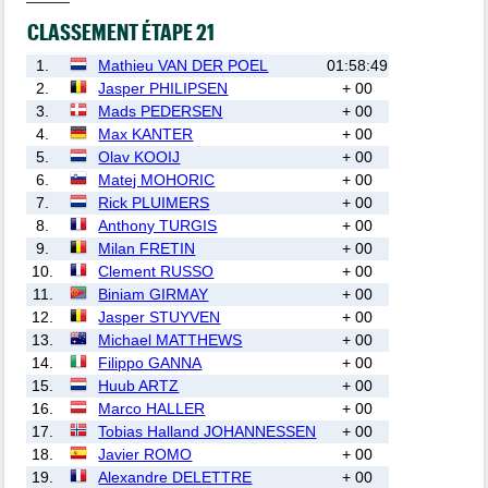
CLASSEMENT ÉTAPE 21
1.
Mathieu VAN DER POEL
01:58:49
2.
Jasper PHILIPSEN
+ 00
3.
Mads PEDERSEN
+ 00
4.
Max KANTER
+ 00
5.
Olav KOOIJ
+ 00
6.
Matej MOHORIC
+ 00
7.
Rick PLUIMERS
+ 00
8.
Anthony TURGIS
+ 00
9.
Milan FRETIN
+ 00
10.
Clement RUSSO
+ 00
11.
Biniam GIRMAY
+ 00
12.
Jasper STUYVEN
+ 00
13.
Michael MATTHEWS
+ 00
14.
Filippo GANNA
+ 00
15.
Huub ARTZ
+ 00
16.
Marco HALLER
+ 00
17.
Tobias Halland JOHANNESSEN
+ 00
18.
Javier ROMO
+ 00
19.
Alexandre DELETTRE
+ 00