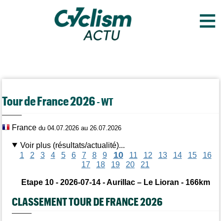
≡
Tour de France 2026
- WT
France
du 04.07.2026 au 26.07.2026
Voir plus (résultats/actualité)...
10
1
2
3
4
5
6
7
8
9
11
12
13
14
15
16
17
18
19
20
21
Etape 10 - 2026-07-14 - Aurillac – Le Lioran - 166km
CLASSEMENT TOUR DE FRANCE 2026