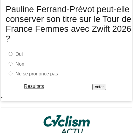
Toutes nos vidéos de cyclisme sont sur Youtube : Cyclism'Actu
Pauline Ferrand-Prévot peut-elle
TV
conserver son titre sur le Tour de
France Femmes avec Zwift 2026
?
Oui
Non
Ne se prononce pas
Résultats
-