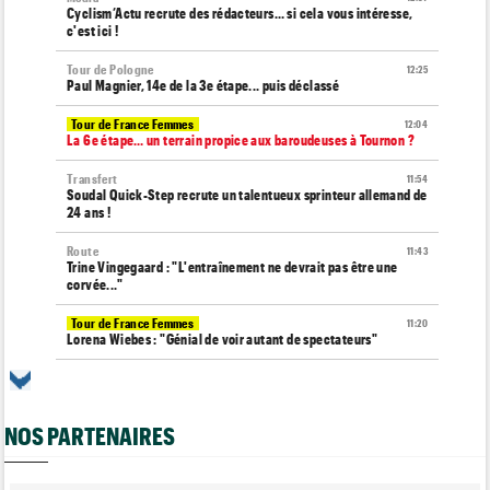
Cyclism’Actu recrute des rédacteurs… si cela vous intéresse,
c'est ici !
Tour de Pologne
12:25
Paul Magnier, 14e de la 3e étape... puis déclassé
Tour de France Femmes
12:04
La 6e étape… un terrain propice aux baroudeuses à Tournon ?
Transfert
11:54
Soudal Quick-Step recrute un talentueux sprinteur allemand de
24 ans !
Route
11:43
Trine Vingegaard : "L'entraînement ne devrait pas être une
corvée..."
Tour de France Femmes
11:20
Lorena Wiebes : "Génial de voir autant de spectateurs"
Tour de France Femmes
11:13
Demi Vollering : "Marlen Reusser n’est pas facile à battre"
NOS PARTENAIRES
Route
10:50
Isaac Del Toro prolonge avec la formation UAE Team Emirates-
XRG