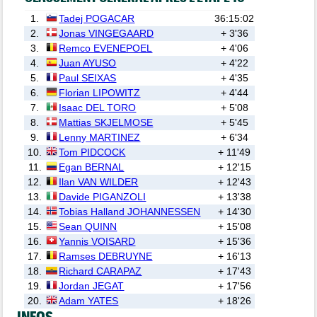
1.
Tadej POGACAR
36:15:02
2.
Jonas VINGEGAARD
+ 3'36
3.
Remco EVENEPOEL
+ 4'06
4.
Juan AYUSO
+ 4'22
5.
Paul SEIXAS
+ 4'35
6.
Florian LIPOWITZ
+ 4'44
7.
Isaac DEL TORO
+ 5'08
8.
Mattias SKJELMOSE
+ 5'45
9.
Lenny MARTINEZ
+ 6'34
10.
Tom PIDCOCK
+ 11'49
11.
Egan BERNAL
+ 12'15
12.
Ilan VAN WILDER
+ 12'43
13.
Davide PIGANZOLI
+ 13'38
14.
Tobias Halland JOHANNESSEN
+ 14'30
15.
Sean QUINN
+ 15'08
16.
Yannis VOISARD
+ 15'36
17.
Ramses DEBRUYNE
+ 16'13
18.
Richard CARAPAZ
+ 17'43
19.
Jordan JEGAT
+ 17'56
20.
Adam YATES
+ 18'26
INFOS