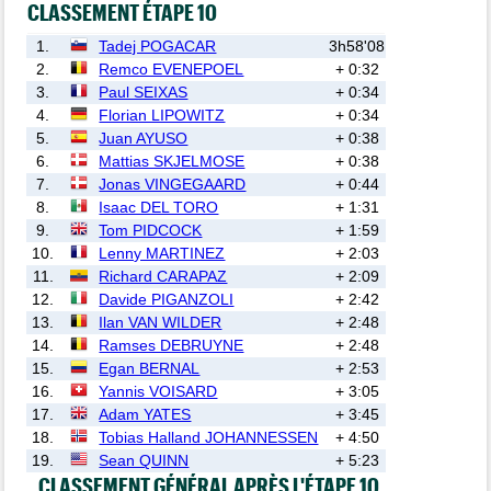
CLASSEMENT ÉTAPE 10
1.
Tadej POGACAR
3h58'08
2.
Remco EVENEPOEL
+ 0:32
3.
Paul SEIXAS
+ 0:34
4.
Florian LIPOWITZ
+ 0:34
5.
Juan AYUSO
+ 0:38
6.
Mattias SKJELMOSE
+ 0:38
7.
Jonas VINGEGAARD
+ 0:44
8.
Isaac DEL TORO
+ 1:31
9.
Tom PIDCOCK
+ 1:59
10.
Lenny MARTINEZ
+ 2:03
11.
Richard CARAPAZ
+ 2:09
12.
Davide PIGANZOLI
+ 2:42
13.
Ilan VAN WILDER
+ 2:48
14.
Ramses DEBRUYNE
+ 2:48
15.
Egan BERNAL
+ 2:53
16.
Yannis VOISARD
+ 3:05
17.
Adam YATES
+ 3:45
18.
Tobias Halland JOHANNESSEN
+ 4:50
19.
Sean QUINN
+ 5:23
CLASSEMENT GÉNÉRAL APRÈS L'ÉTAPE 10