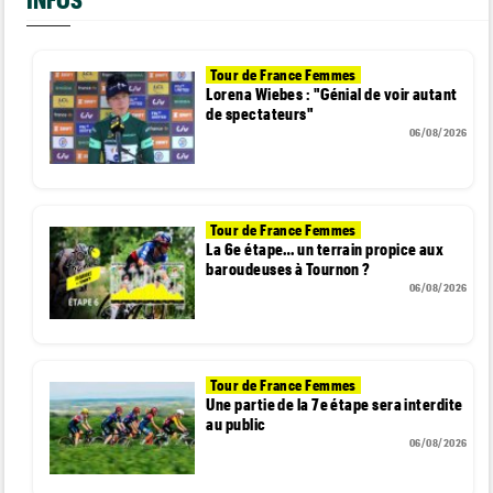
Tour de France Femmes
Lorena Wiebes : "Génial de voir autant
de spectateurs"
06/08/2026
Tour de France Femmes
La 6e étape… un terrain propice aux
baroudeuses à Tournon ?
06/08/2026
Tour de France Femmes
Une partie de la 7e étape sera interdite
au public
06/08/2026