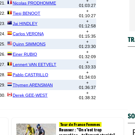
+
21.
Nicolas PRODHOMME
01:03:27
+
22.
Tiesj BENOOT
01:10:27
+
23.
Jai HINDLEY
01:12:58
+
24.
Carlos VERONA
01:15:35
TR
+
25.
Quinn SIMMONS
01:23:30
+
26.
Einer RUBIO
01:32:09
+
27.
Lennert VAN EETVELT
01:33:33
+
28.
Pablo CASTRILLO
01:34:03
+
29.
Thymen ARENSMAN
01:36:37
+
30.
Derek GEE-WEST
01:38:32
SO
Tour de France Femmes
Reusser : "On s'est trop