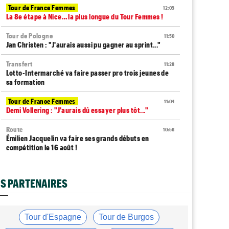
Tour de France Femmes
12:05
La 8e étape à Nice… la plus longue du Tour Femmes !
Tour de Pologne
11:50
Jan Christen : "J'aurais aussi pu gagner au sprint..."
Transfert
11:28
Lotto-Intermarché va faire passer pro trois jeunes de
sa formation
Tour de France Femmes
11:04
Demi Vollering : "J'aurais dû essayer plus tôt..."
Route
10:56
Émilien Jacquelin va faire ses grands débuts en
compétition le 16 août !
Tour de France Femmes
10:33
Reusser : "On s'est trop regardées... tellement
S PARTENAIRES
stupide"
Route
09:57
Robert Gesink : "Le cyclisme moderne est beaucoup
Tour d'Espagne
Tour de Burgos
plus propre..."