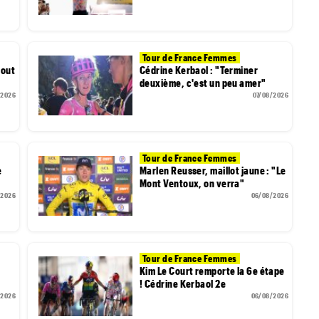
Tour de France Femmes
tout
Cédrine Kerbaol : "Terminer
deuxième, c'est un peu amer"
/2026
07/08/2026
Tour de France Femmes
e
Marlen Reusser, maillot jaune : "Le
Mont Ventoux, on verra"
/2026
06/08/2026
Tour de France Femmes
Kim Le Court remporte la 6e étape
! Cédrine Kerbaol 2e
/2026
06/08/2026