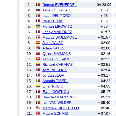
1.
Remco EVENEPOEL
04:23:09
2.
Tadej POGACAR
+ 00
3.
Isaac DEL TORO
+ 06
4.
Paul SEIXAS
+ 58
5.
Florian LIPOWITZ
+ 58
6.
Lenny MARTINEZ
+ 01:57
7.
Mattias SKJELMOSE
+ 01:57
8.
Juan AYUSO
+ 02:00
9.
Adam YATES
+ 02:00
10.
Quinn SIMMONS
+ 02:16
11.
Yannis VOISARD
+ 02:22
12.
Richard CARAPAZ
+ 02:51
13.
Tom PIDCOCK
+ 02:54
14.
Jordan JEGAT
+ 03:17
15.
Antonio TIBERI
+ 04:22
16.
Einer RUBIO
+ 04:55
17.
Ewen COSTIOU
+ 05:17
18.
Davide PIGANZOLI
+ 05:21
19.
Ilan VAN WILDER
+ 05:40
20.
Matthew RICCITELLO
+ 05:40
21.
Mauro SCHMID
+ 07:07