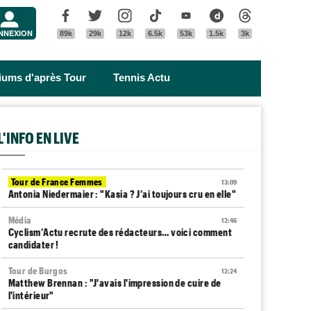
Menu
Facebook
Twitter
Instagram
Tik Tok
Youtube
Dailymotion
Threads
NNEXION
89k
29k
12k
6.5k
53k
1.5k
3k
riums d'après Tour
Tennis Actu
L'INFO EN LIVE
Tour de France Femmes
13:09
Antonia Niedermaier : "Kasia ? J’ai toujours cru en elle"
Média
12:46
Cyclism’Actu recrute des rédacteurs… voici comment
candidater !
Tour de Burgos
12:24
Matthew Brennan : "J'avais l'impression de cuire de
l'intérieur"