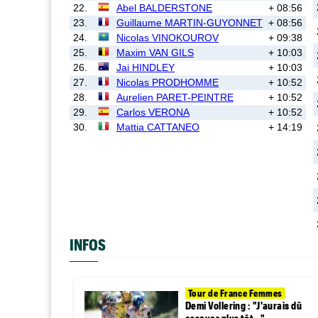
22.
Abel BALDERSTONE
+ 08:56
23.
Guillaume MARTIN-GUYONNET
+ 08:56
24.
Nicolas VINOKOUROV
+ 09:38
25.
Maxim VAN GILS
+ 10:03
26.
Jai HINDLEY
+ 10:03
27.
Nicolas PRODHOMME
+ 10:52
28.
Aurelien PARET-PEINTRE
+ 10:52
29.
Carlos VERONA
+ 10:52
30.
Mattia CATTANEO
+ 14:19
INFOS
Tour de France Femmes
Demi Vollering : "J'aurais dû