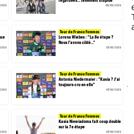
regardées... tellement stupide"
/2026
08/08/2026
Tour de France Femmes
gue
Lorena Wiebes : "La 8e étape ?
Nous l'avons ciblé..."
/2026
07/08/2026
Tour de France Femmes
u
Antonia Niedermaier : "Kasia ? J’ai
toujours cru en elle"
-
/2026
07/08/2026
Tour de France Femmes
Kasia Niewiadoma fait coup double
sur la 7e étape
/2026
07/08/2026