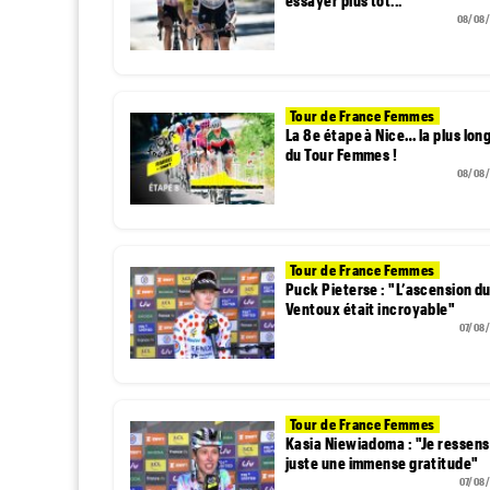
essayer plus tôt..."
08/08
Tour de France Femmes
La 8e étape à Nice… la plus lon
du Tour Femmes !
08/08
Tour de France Femmes
Puck Pieterse : "L’ascension d
Ventoux était incroyable"
07/08
Tour de France Femmes
Kasia Niewiadoma : "Je ressens
juste une immense gratitude"
07/08