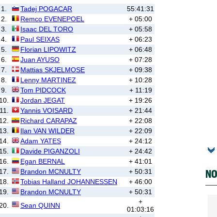
1.
Tadej POGACAR
55:41:31
2.
Remco EVENEPOEL
+ 05:00
3.
Isaac DEL TORO
+ 05:58
4.
Paul SEIXAS
+ 06:23
5.
Florian LIPOWITZ
+ 06:48
6.
Juan AYUSO
+ 07:28
7.
Mattias SKJELMOSE
+ 09:38
8.
Lenny MARTINEZ
+ 10:28
9.
Tom PIDCOCK
+ 11:19
10.
Jordan JEGAT
+ 19:26
11.
Yannis VOISARD
+ 21:44
12.
Richard CARAPAZ
+ 22:08
13.
Ilan VAN WILDER
+ 22:09
14.
Adam YATES
+ 24:12
15.
Davide PIGANZOLI
+ 24:42
16.
Egan BERNAL
+ 41:01
NO
17.
Brandon MCNULTY
+ 50:31
18.
Tobias Halland JOHANNESSEN
+ 46:00
19.
Brandon MCNULTY
+ 50:31
+
20.
Sean QUINN
01:03:16