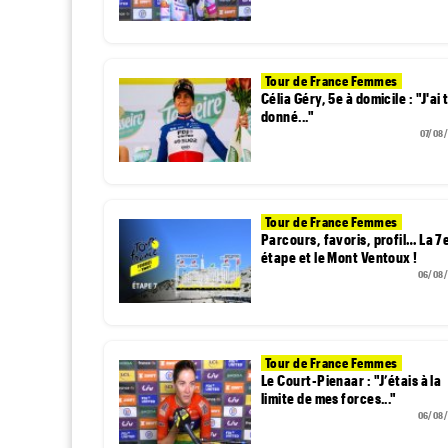
Tour de France Femmes
Célia Géry, 5e à domicile : "J'ai 
donné..."
07/08
Tour de France Femmes
Parcours, favoris, profil… La 7
étape et le Mont Ventoux !
06/08
Tour de France Femmes
Le Court-Pienaar : "J’étais à la
limite de mes forces..."
06/08