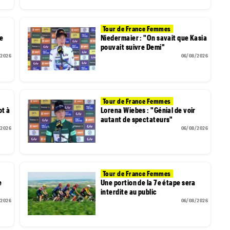
Tour de France Femmes
me
Niedermaier : "On savait que Kasia
pouvait suivre Demi"
/2026
06/08/2026
Tour de France Femmes
ot à
Lorena Wiebes : "Génial de voir
autant de spectateurs"
/2026
06/08/2026
Tour de France Femmes
e
Une portion de la 7e étape sera
interdite au public
/2026
06/08/2026