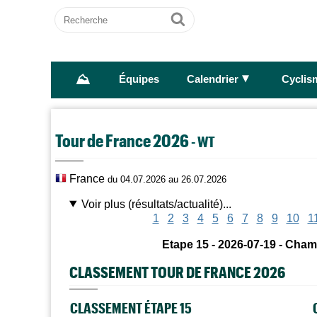
Recherche
Ok
⛰
►
Équipes
Calendrier
Cyclis
Tour de France 2026
- WT
France
du 04.07.2026 au 26.07.2026
Voir plus (résultats/actualité)...
1
2
3
4
5
6
7
8
9
10
1
Etape 15 - 2026-07-19 - Cha
CLASSEMENT TOUR DE FRANCE 2026
CLASSEMENT ÉTAPE 15