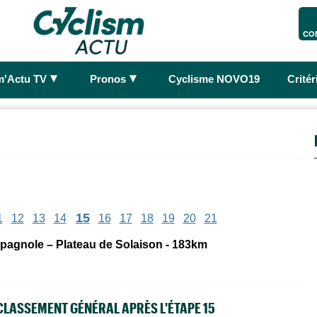
CO
►
►
m'Actu TV
Pronos
Cyclisme NOVO19
Crité
15
1
12
13
14
16
17
18
19
20
21
mpagnole – Plateau de Solaison - 183km
CLASSEMENT GÉNÉRAL APRÈS L'ÉTAPE 15