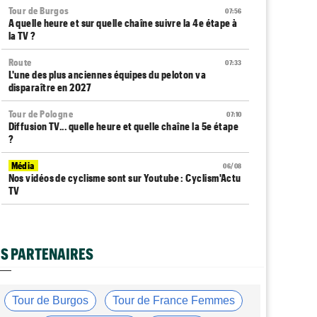
Tour de Burgos
07:56
A quelle heure et sur quelle chaîne suivre la 4e étape à
la TV ?
Route
07:33
L'une des plus anciennes équipes du peloton va
disparaître en 2027
Tour de Pologne
07:10
Diffusion TV... quelle heure et quelle chaîne la 5e étape
?
Média
06/08
Nos vidéos de cyclisme sont sur Youtube : Cyclism'Actu
TV
Transfert
06/08
Joe Blackmore devrait rejoindre une grosse formation
WorldTour
S PARTENAIRES
Tour de France Femmes
06/08
David Lappartient : "Le cyclisme féminin progresse,
mais…"
Tour de Burgos
Tour de France Femmes