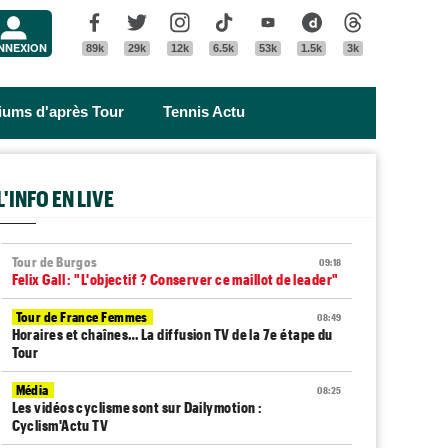
Menu
Facebook
Twitter
Instagram
Tik Tok
Youtube
Dailymotion
Threads
NNEXION
89k
29k
12k
6.5k
53k
1.5k
3k
riums d'après Tour
Tennis Actu
L'INFO EN LIVE
Tour de Burgos
09:18
Felix Gall : "L'objectif ? Conserver ce maillot de leader"
Tour de France Femmes
08:49
Horaires et chaînes… La diffusion TV de la 7e étape du
Tour
Média
08:25
Les vidéos cyclisme sont sur Dailymotion :
Cyclism'Actu TV