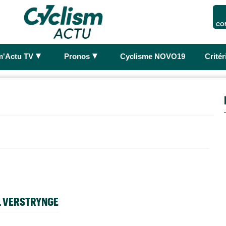
CO
►
►
m'Actu TV
Pronos
Cyclisme NOVO19
Crité
L VERSTRYNGE