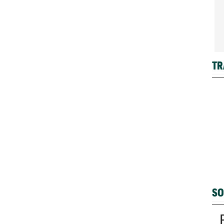
TR
SO