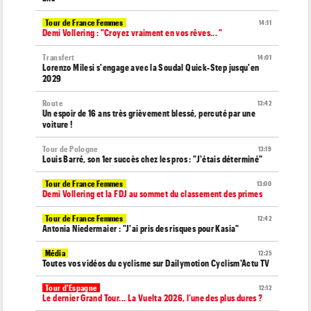
Tour de France Femmes
14:11
Demi Vollering : "Croyez vraiment en vos rêves... "
Transfert
14:01
Lorenzo Milesi s'engage avec la Soudal Quick-Step jusqu'en
2029
Route
13:42
Un espoir de 16 ans très grièvement blessé, percuté par une
voiture !
Tour de Pologne
13:19
Louis Barré, son 1er succès chez les pros : "J'étais déterminé"
Tour de France Femmes
13:00
Demi Vollering et la FDJ au sommet du classement des primes
Tour de France Femmes
12:42
Antonia Niedermaier : "J'ai pris des risques pour Kasia"
Média
12:25
Toutes vos vidéos du cyclisme sur Dailymotion Cyclism'Actu TV
Tour d'Espagne
12:12
Le dernier Grand Tour... La Vuelta 2026, l’une des plus dures ?