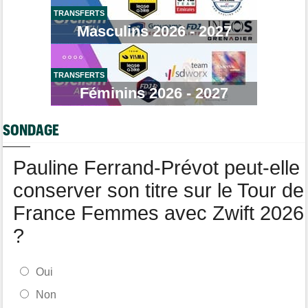
candidater !
TRANSFERTS
Masculins 2026 - 2027
Tour de Burgos
12:24
Matthew Brennan : "J'avais l'impression de cuire de l'intérieur"
Tour de France Femmes
12:05
La 8e étape à Nice… la plus longue du Tour Femmes !
TRANSFERTS
Féminins 2026 - 2027
Tour de Pologne
11:50
Jan Christen : "J'aurais aussi pu gagner au sprint..."
SONDAGE
Transfert
11:28
Lotto-Intermarché va faire passer pro trois jeunes de sa
formation
Pauline Ferrand-Prévot peut-elle
conserver son titre sur le Tour de
France Femmes avec Zwift 2026
?
Oui
Non