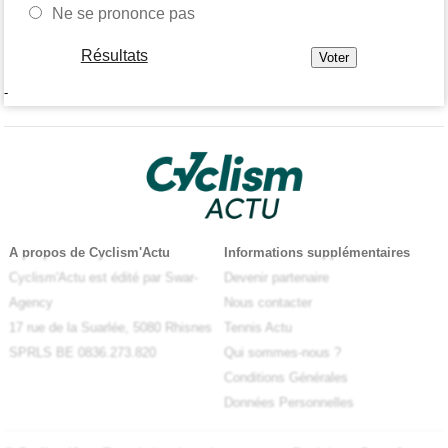
Ne se prononce pas
Résultats
-
A propos de Cyclism'Actu
Informations supplémentaires
Cyclism'Actu est édité par Swar-
Devenir partenaire
Agency
Nous contacter
17 rue de la Suarlée, 5080 Rhisnes
Tennis Actu
SPRLS BE 0836.273.820
Qui sommes-nous ?
Conditions Générales
Données Personnelles