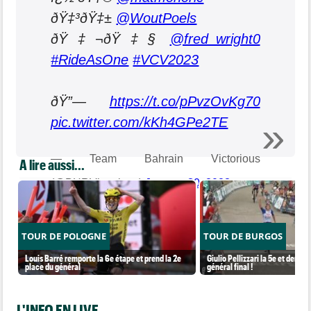
ðŸ‡³ðŸ‡±
@WoutPoels
ðŸ‡¬ðŸ‡§
@fred_wright0
#RideAsOne
#VCV2023
ðŸ”—
https://t.co/pPvzOvKg70
pic.twitter.com/kKh4GPe2TE
— Team Bahrain Victorious
A lire aussi...
(@BHRVictorious)
January 30, 2023
TOUR DE POLOGNE
TOUR DE BURGOS
Louis Barré remporte la 6e étape et prend la 2e
Giulio Pellizzari la 5e et derniè
place du général
général final !
L'INFO EN LIVE