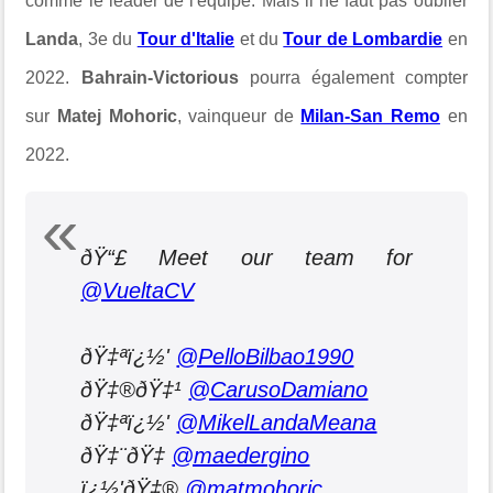
comme le leader de l'équipe. Mais il ne faut pas oublier
Landa
, 3e du
Tour d'Italie
et du
Tour de Lombardie
en
2022.
Bahrain-Victorious
pourra également compter
sur
Matej Mohoric
, vainqueur de
Milan-San Remo
en
2022.
ðŸ“£ Meet our team for
@VueltaCV
ðŸ‡ªï¿½'
@PelloBilbao1990
ðŸ‡®ðŸ‡¹
@CarusoDamiano
ðŸ‡ªï¿½'
@MikelLandaMeana
ðŸ‡¨ðŸ‡­
@maedergino
ï¿½'ðŸ‡®
@matmohoric