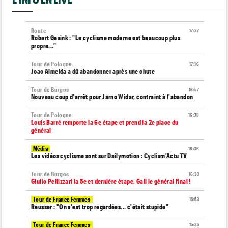
Route
17:37
Robert Gesink : "Le cyclisme moderne est beaucoup plus
propre..."
Tour de Pologne
17:16
Joao Almeida a dû abandonner après une chute
Tour de Burgos
16:57
Nouveau coup d'arrêt pour Jarno Widar, contraint à l'abandon
Tour de Pologne
16:38
Louis Barré remporte la 6e étape et prend la 2e place du
général
Média
16:36
Les vidéos cyclisme sont sur Dailymotion : Cyclism'Actu TV
Tour de Burgos
16:33
Giulio Pellizzari la 5e et dernière étape, Gall le général final !
Tour de France Femmes
15:53
Reusser : "On s'est trop regardées... c'était stupide"
Tour de France Femmes
15:35