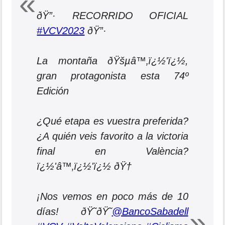
ðŸ”· RECORRIDO OFICIAL
#VCV2023
ðŸ”·
La montaña ðŸšµ‍â™‚ï¿½'ï¿½,
gran protagonista esta 74º
Edición
¿Qué etapa es vuestra preferida?
¿A quién veis favorito a la victoria
final en València?
ï¿½'‍â™‚ï¿½'ï¿½ ðŸ†
¡Nos vemos en poco más de 10
días! ðŸ˜ðŸ˜
@BancoSabadell