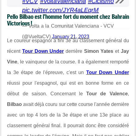
#VCV
#VoltaValenciana
#Ciclismo
pic.twitter.com/JYR4aLEqrM
Pello Bilbao est l'homme fort du moment chez Bahrain
Victorious !
— Volta a la Comunitat Valenciana - VCV
(@VueltaCV)
January 21, 2023
Le coureur espagnol a fini 3e au classement général du
récent
Tour Down Under
derrière
Simon Yates
et
Jay
Vine
, le vainqueur de la course. Il a également remporté
la 3e étape de l'épreuve, c'est un
Tour Down Under
réussi pour l'espagnol, qui est en bonne forme en ce
début de saison. Concernant le
Tour de Valence
,
Bilbao
avait déjà couru sur cette course l'année dernière
avec un top 4 lors de la 3e étape et une 13e place au
classement général final. Il pourrait donc être considéré