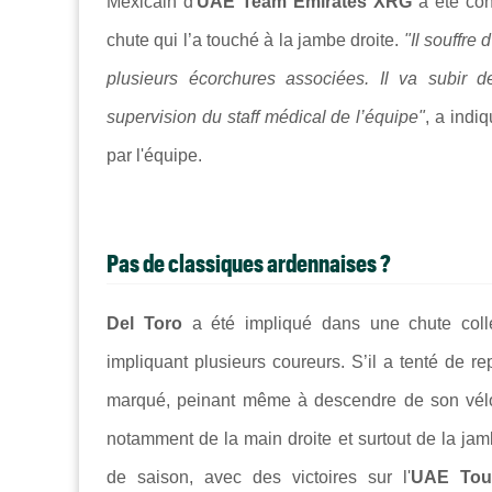
Mexicain d'
UAE Team Emirates XRG
a été con
chute qui l’a touché à la jambe droite.
"Il souffre 
plusieurs écorchures associées. Il va subir 
supervision du staff médical de l’équipe"
, a indi
par l'équipe.
Pas de classiques ardennaises ?
Del Toro
a été impliqué dans une chute colle
impliquant plusieurs coureurs. S’il a tenté de rep
marqué, peinant même à descendre de son vélo.
notamment de la main droite et surtout de la jam
de saison, avec des victoires sur l'
UAE Tou