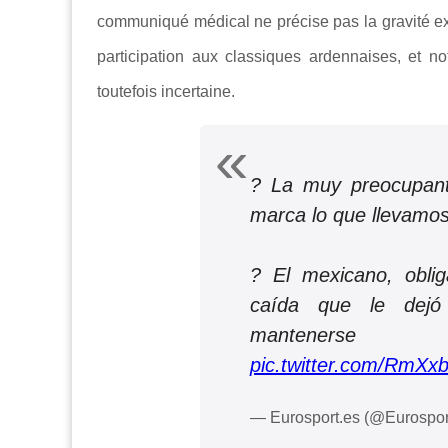
communiqué médical ne précise pas la gravité exa
participation aux classiques ardennaises, et n
toutefois incertaine.
? La muy preocupan
marca lo que llevamo
? El mexicano, obli
caída que le dejó 
manteners
pic.twitter.com/RmXx
— Eurosport.es (@Eurospo