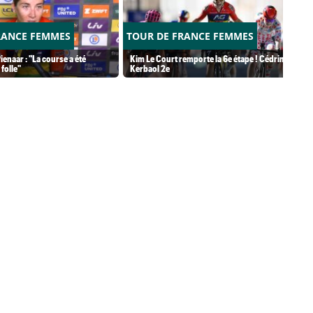
RANCE FEMMES
TOUR DE FRANCE FEMMES
ienaar : "La course a été
Kim Le Court remporte la 6e étape ! Cédrine
folle"
Kerbaol 2e