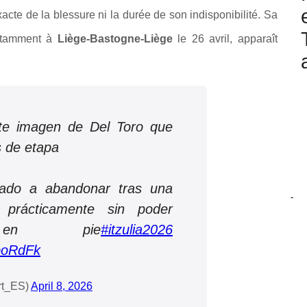
cte de la blessure ni la durée de son indisponibilité. Sa
otamment à
Liège-Bastogne-Liège
le 26 avril, apparaît
te imagen de Del Toro que
s de etapa
gado a abandonar tras una
-
prácticamente sin poder
e en pie
#itzulia2026
boRdFk
rt_ES)
April 8, 2026