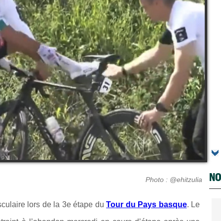
NO
Photo : @ehitzulia
culaire lors de la 3e étape du
Tour du Pays basque
. Le