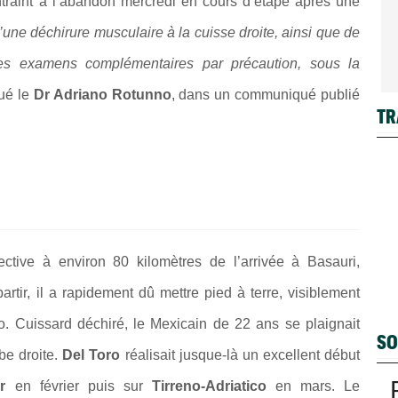
traint à l’abandon mercredi en cours d’étape après une
d’une déchirure musculaire à la cuisse droite, ainsi que de
des examens complémentaires par précaution, sous la
qué le
Dr Adriano Rotunno
, dans un communiqué publié
TR
ctive à environ 80 kilomètres de l’arrivée à Basauri,
artir, il a rapidement dû mettre pied à terre, visiblement
 Cuissard déchiré, le Mexicain de 22 ans se plaignait
SO
be droite.
Del Toro
réalisait jusque-là un excellent début
r
en février puis sur
Tirreno-Adriatico
en mars. Le