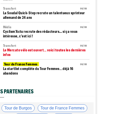
Transfert
06/08
La Soudal Quick-Step recrute un talentueux sprinteur
allemand de 24 ans
Média
06/08
Cyclism’Actu recrute des rédacteurs… si ça vous
intéresse, c'est ici !
Transfert
06/08
Le Mercato vélo est ouvert... voici toutes les dernières
infos
Tour de France Femmes
06/08
La startlist complète du Tour Femmes... déjà 16
abandons
Tour de France Femmes
06/08
La 7e étape et le Mont Ventoux : parcours, favoris,
S PARTENAIRES
profil…
Tour du Portugal
06/08
La surprise Francisco Campos remporte la 1ère étape
Tour de Burgos
Tour de France Femmes