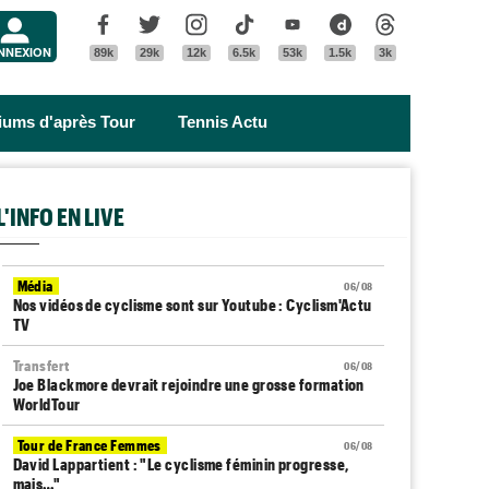
Menu
Facebook
Twitter
Instagram
Tik Tok
Youtube
Dailymotion
Threads
NNEXION
89k
29k
12k
6.5k
53k
1.5k
3k
riums d'après Tour
Tennis Actu
L'INFO EN LIVE
Média
06/08
Nos vidéos de cyclisme sont sur Youtube : Cyclism'Actu
TV
Transfert
06/08
Joe Blackmore devrait rejoindre une grosse formation
WorldTour
Tour de France Femmes
06/08
David Lappartient : "Le cyclisme féminin progresse,
mais…"