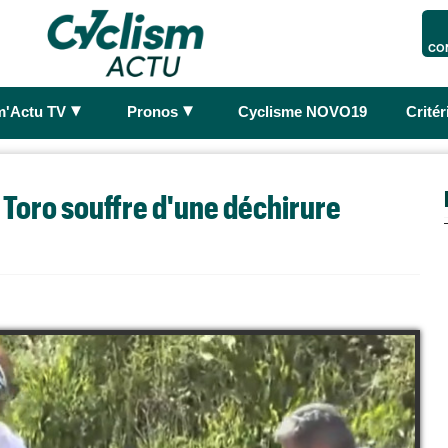
CO
►
►
m'Actu TV
Pronos
Cyclisme NOVO19
Crité
 Toro souffre d'une déchirure