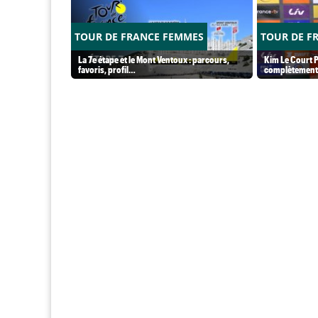
TOUR DE FRANCE FEMMES
TOUR DE F
La 7e étape et le Mont Ventoux : parcours,
Kim Le Court P
favoris, profil…
complètement 