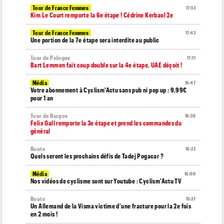
Tour de France Femmes
17:53
Kim Le Court remporte la 6e étape ! Cédrine Kerbaol 2e
Tour de France Femmes
17:43
Une portion de la 7e étape sera interdite au public
Tour de Pologne
17:11
Bart Lemmen fait coup double sur la 4e étape, UAE déçoit !
Média
16:47
Votre abonnement à Cyclism'Actu sans pub ni pop up : 9,99€
pour 1 an
Tour de Burgos
16:38
Felix Gall remporte la 3e étape et prend les commandes du
général
Route
16:22
Quels seront les prochains défis de Tadej Pogacar ?
Média
16:00
Nos vidéos de cyclisme sont sur Youtube : Cyclism'Actu TV
Route
15:37
Un Allemand de la Visma victime d'une fracture pour la 2e fois
en 2 mois !