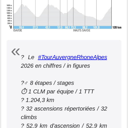
? Le
#TourAuvergneRhoneAlpes
2026 en chiffres / in figures
?‍♂️ 8 étapes / stages
⏱️ 1 CLM par équipe / 1 TTT
? 1.204,3 km
?️ 32 ascensions répertoriées / 32
climbs
? 52,9 km d'ascension / 52,9 km