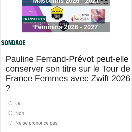
Masculins 2026 - 2027
Tour de Pologne
12:25
Paul Magnier, 14e de la 3e étape... puis déclassé
TRANSFERTS
Tour de France Femmes
Féminins 2026 - 2027
12:04
La 6e étape… un terrain propice aux baroudeuses à Tournon ?
Transfert
11:54
SONDAGE
Soudal Quick-Step recrute un talentueux sprinteur allemand de
24 ans !
Pauline Ferrand-Prévot peut-elle
conserver son titre sur le Tour de
France Femmes avec Zwift 2026
?
Oui
Non
Ne se prononce pas