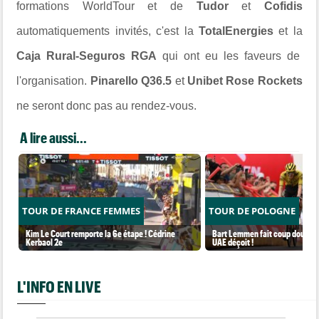
formations WorldTour et de
Tudor
et
Cofidis
automatiquements invités, c'est la
TotalEnergies
et la
Caja Rural-Seguros RGA
qui ont eu les faveurs de
l'organisation.
Pinarello Q36.5
et
Unibet Rose Rockets
ne seront donc pas au rendez-vous.
A lire aussi...
TOUR DE FRANCE FEMMES
TOUR DE POLOGNE
Kim Le Court remporte la 6e étape ! Cédrine
Bart Lemmen fait coup double s
Kerbaol 2e
UAE déçoit !
L'INFO EN LIVE