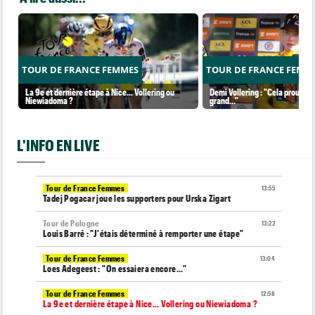
TOUR DE FRANCE FEMMES
TOUR DE FRANCE FEMM
La 9e et dernière étape à Nice... Vollering ou
Demi Vollering : "Cela prouve q
Niewiadoma ?
grand..."
L'INFO EN LIVE
Tour de France Femmes
13:55
Tadej Pogacar joue les supporters pour Urska Zigart
Tour de Pologne
13:22
Louis Barré : "J'étais déterminé à remporter une étape"
Tour de France Femmes
13:04
Loes Adegeest : "On essaiera encore..."
Tour de France Femmes
12:58
La 9e et dernière étape à Nice... Vollering ou Niewiadoma ?