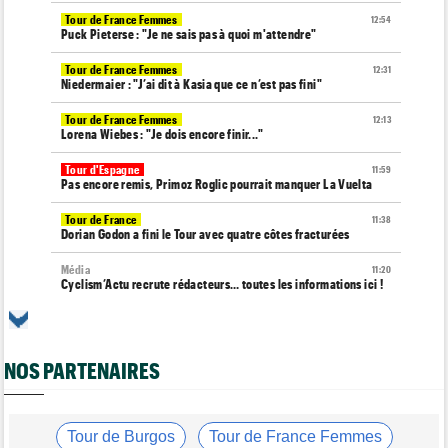
Tour de France Femmes
12:54
Puck Pieterse : "Je ne sais pas à quoi m'attendre"
Tour de France Femmes
12:31
Niedermaier : "J’ai dit à Kasia que ce n’est pas fini"
Tour de France Femmes
12:13
Lorena Wiebes : "Je dois encore finir..."
Tour d'Espagne
11:59
Pas encore remis, Primoz Roglic pourrait manquer La Vuelta
Tour de France
11:38
Dorian Godon a fini le Tour avec quatre côtes fracturées
Média
11:20
Cyclism’Actu recrute rédacteurs… toutes les informations ici !
Tour de France Femmes
11:13
La FDJ-SUEZ assume sa stratégie : "C'est ça, le cyclisme"
NOS PARTENAIRES
Média
10:33
L'abonnement à Cyclism'Actu sans pub ni pop up : 9,99€ pour 1
an
Tour de Burgos
Tour de France Femmes
Tour de France Femmes
10:19