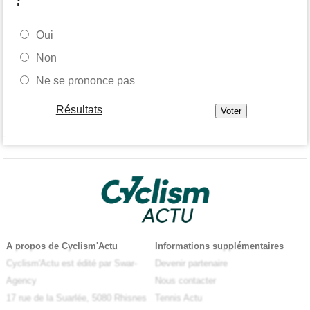
Oui
Non
Ne se prononce pas
Résultats
-
A propos de Cyclism'Actu
Informations supplémentaires
Cyclism'Actu est édité par Swar-
Devenir partenaire
Agency
Nous contacter
17 rue de la Suarlée, 5080 Rhisnes
Tennis Actu