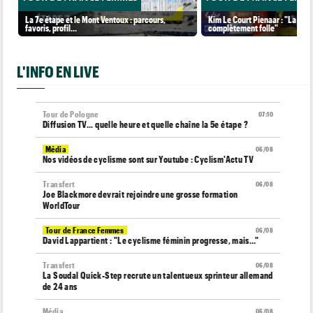
La 7e étape et le Mont Ventoux : parcours,
Kim Le Court Pienaar : "La cour
favoris, profil…
complètement folle"
L'INFO EN LIVE
Tour de Pologne
07:10
Diffusion TV... quelle heure et quelle chaîne la 5e étape ?
Média
06/08
Nos vidéos de cyclisme sont sur Youtube : Cyclism'Actu TV
Transfert
06/08
Joe Blackmore devrait rejoindre une grosse formation
WorldTour
Tour de France Femmes
06/08
David Lappartient : "Le cyclisme féminin progresse, mais…"
Transfert
06/08
La Soudal Quick-Step recrute un talentueux sprinteur allemand
de 24 ans
Média
06/08