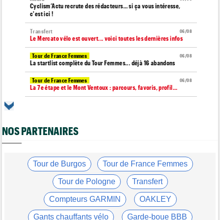
Cyclism’Actu recrute des rédacteurs… si ça vous intéresse,
c'est ici !
Transfert
06/08
Le Mercato vélo est ouvert... voici toutes les dernières infos
Tour de France Femmes
06/08
La startlist complète du Tour Femmes... déjà 16 abandons
Tour de France Femmes
06/08
La 7e étape et le Mont Ventoux : parcours, favoris, profil…
Tour du Portugal
06/08
La surprise Francisco Campos remporte la 1ère étape
NOS PARTENAIRES
Tour de Pologne
06/08
Bart Lemmen : "J'attendais cette 1ère victoire depuis
longtemps"
Tour de France Femmes
Tour de Burgos
Tour de France Femmes
06/08
Marlen Reusser : "Le Mont Ventoux... on verra"
Tour de Pologne
Transfert
Tour de France Femmes
06/08
Kim Le Court Pienaar : "La course a été complètement folle"
Compteurs GARMIN
OAKLEY
Route
06/08
Gants chauffants vélo
Garde-boue BBB
Isaac Del Toro prolonge avec UAE Team Emirates-XRG jusqu'en