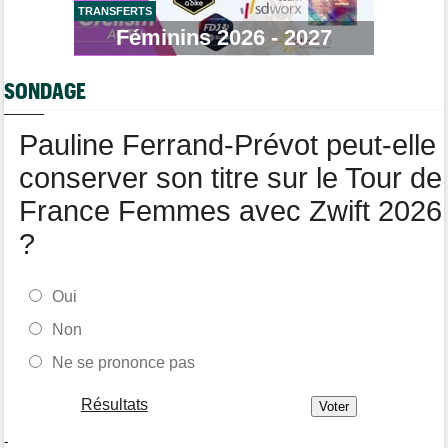
TRANSFERTS
Tour de France Femmes
06/08
Une portion de la 7e étape sera interdite au public
Féminins 2026 - 2027
Tour de Pologne
06/08
Bart Lemmen fait coup double sur la 4e étape, UAE déçoit !
SONDAGE
Média
06/08
Votre abonnement à Cyclism'Actu sans pub ni pop up : 9,99€
Pauline Ferrand-Prévot peut-elle
pour 1 an
conserver son titre sur le Tour de
France Femmes avec Zwift 2026
?
Oui
Non
Ne se prononce pas
Résultats
-