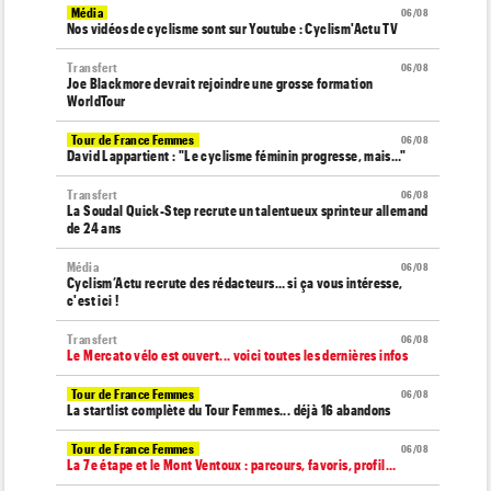
Média
06/08
Nos vidéos de cyclisme sont sur Youtube : Cyclism'Actu TV
Transfert
06/08
Joe Blackmore devrait rejoindre une grosse formation
WorldTour
Tour de France Femmes
06/08
David Lappartient : "Le cyclisme féminin progresse, mais…"
Transfert
06/08
La Soudal Quick-Step recrute un talentueux sprinteur allemand
de 24 ans
Média
06/08
Cyclism’Actu recrute des rédacteurs… si ça vous intéresse,
c'est ici !
Transfert
06/08
Le Mercato vélo est ouvert... voici toutes les dernières infos
Tour de France Femmes
06/08
La startlist complète du Tour Femmes... déjà 16 abandons
Tour de France Femmes
06/08
La 7e étape et le Mont Ventoux : parcours, favoris, profil…