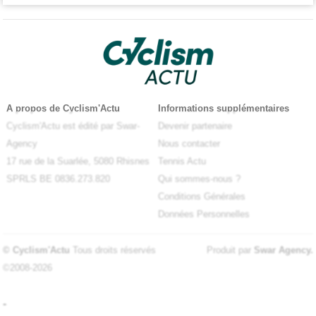
A propos de Cyclism'Actu
Informations supplémentaires
Cyclism'Actu est édité par Swar-
Devenir partenaire
Agency
Nous contacter
17 rue de la Suarlée, 5080 Rhisnes
Tennis Actu
SPRLS BE 0836.273.820
Qui sommes-nous ?
Conditions Générales
Données Personnelles
© Cyclism'Actu
Tous droits réservés
Produit par
Swar Agency
.
©2008-2026
-