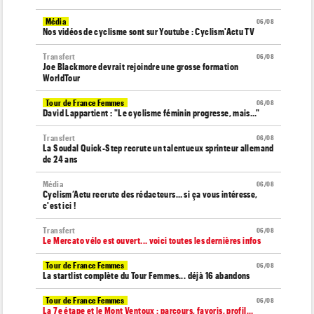
Média
06/08
Nos vidéos de cyclisme sont sur Youtube : Cyclism'Actu TV
Transfert
06/08
Joe Blackmore devrait rejoindre une grosse formation
WorldTour
Tour de France Femmes
06/08
David Lappartient : "Le cyclisme féminin progresse, mais…"
Transfert
06/08
La Soudal Quick-Step recrute un talentueux sprinteur allemand
de 24 ans
Média
06/08
Cyclism’Actu recrute des rédacteurs… si ça vous intéresse,
c'est ici !
Transfert
06/08
Le Mercato vélo est ouvert... voici toutes les dernières infos
Tour de France Femmes
06/08
La startlist complète du Tour Femmes... déjà 16 abandons
Tour de France Femmes
06/08
La 7e étape et le Mont Ventoux : parcours, favoris, profil…