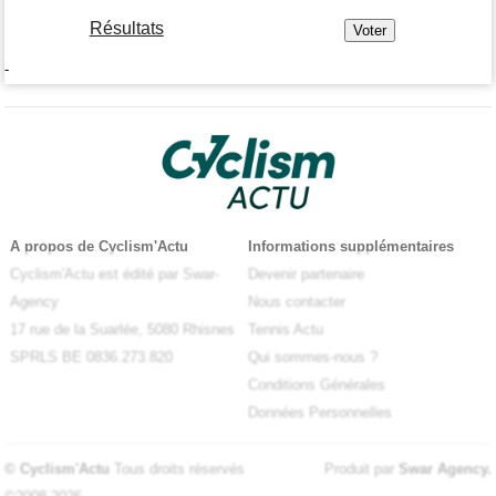
Résultats
-
A propos de Cyclism'Actu
Informations supplémentaires
Cyclism'Actu est édité par Swar-
Devenir partenaire
Agency
Nous contacter
17 rue de la Suarlée, 5080 Rhisnes
Tennis Actu
SPRLS BE 0836.273.820
Qui sommes-nous ?
Conditions Générales
Données Personnelles
© Cyclism'Actu
Tous droits réservés
Produit par
Swar Agency
.