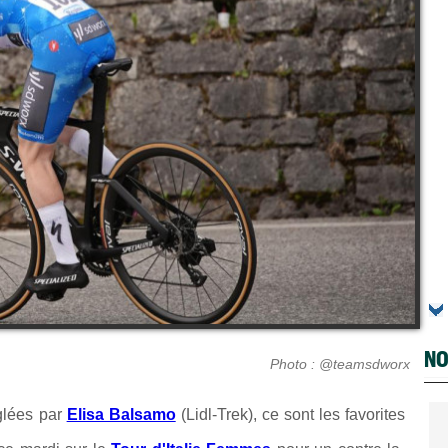
NO
Photo : @teamsdworx
églées par
Elisa Balsamo
(Lidl-Trek), ce sont les favorites