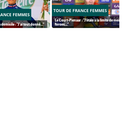
TOUR DE FRANCE FEMMES
RANCE FEMMES
Le Court-Pienaar : "J’étais à la limite de mes
 domicile : "J'ai tout donné..."
forces..."