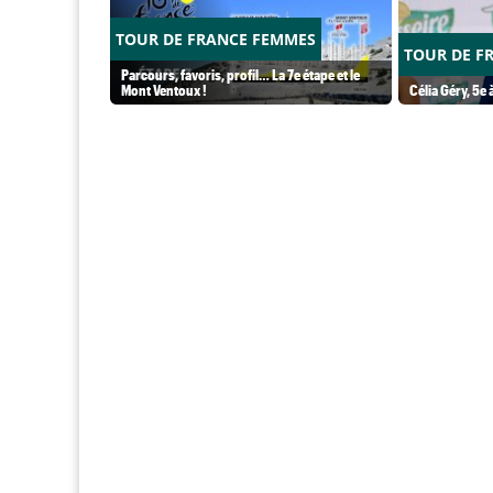
TOUR DE FRANCE FEMMES
TOUR DE F
Parcours, favoris, profil… La 7e étape et le
Mont Ventoux !
Célia Géry, 5e à