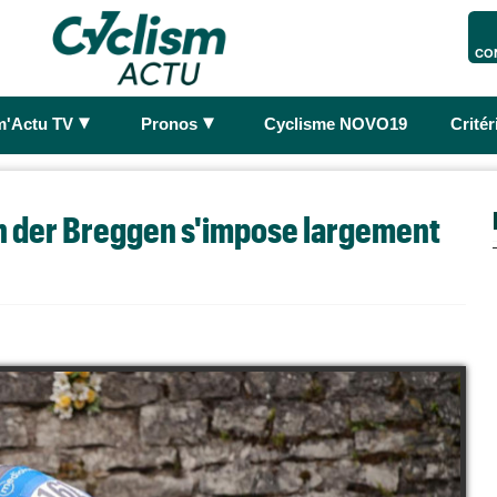
CO
►
►
m'Actu TV
Pronos
Cyclisme NOVO19
Crité
an der Breggen s'impose largement