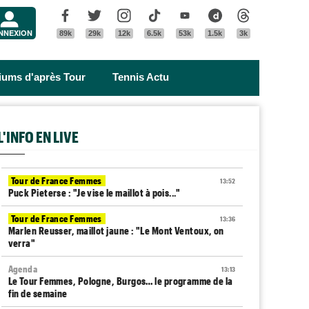
Menu
Facebook
Twitter
Instagram
Tik Tok
Youtube
Dailymotion
Threads
NNEXION
89k
29k
12k
6.5k
53k
1.5k
3k
riums d'après Tour
Tennis Actu
L'INFO EN LIVE
Tour de France Femmes
13:52
Puck Pieterse : "Je vise le maillot à pois..."
Tour de France Femmes
13:36
Marlen Reusser, maillot jaune : "Le Mont Ventoux, on
verra"
Agenda
13:13
Le Tour Femmes, Pologne, Burgos… le programme de la
fin de semaine