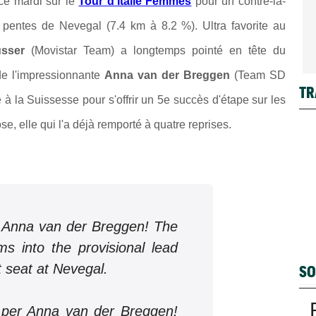
ce mardi sur le
Tour d'Italie Femmes
pour un contre-la-
 pentes de Nevegal (7.4 km à 8.2 %). Ultra favorite au
usser
(Movistar Team) a longtemps pointé en tête du
 de l'impressionnante
Anna van der Breggen
(Team SD
TR
à la Suissesse pour s'offrir un 5e succès d'étape sur les
se, elle qui l'a déjà remporté à quatre reprises.
m Anna van der Breggen! The
s into the provisional lead
 seat at Nevegal.
SO
a per Anna van der Breggen!