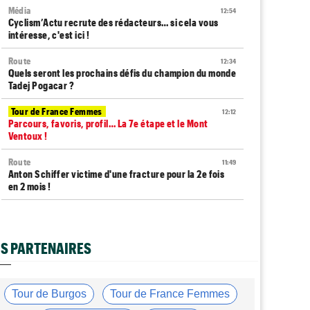
Média
12:54
Cyclism’Actu recrute des rédacteurs… si cela vous
intéresse, c'est ici !
Route
12:34
Quels seront les prochains défis du champion du monde
Tadej Pogacar ?
Tour de France Femmes
12:12
Parcours, favoris, profil… La 7e étape et le Mont
Ventoux !
Route
11:49
Anton Schiffer victime d'une fracture pour la 2e fois
en 2 mois !
Route
11:29
Gesink : "Quand j'ai intégré le peloton, le dopage était
monnaie courante"
S PARTENAIRES
Tour de France Femmes
11:12
Le Court-Pienaar : "J’étais à la limite de mes forces..."
Tour de Burgos
Tour de France Femmes
Tour d'Espagne
10:56