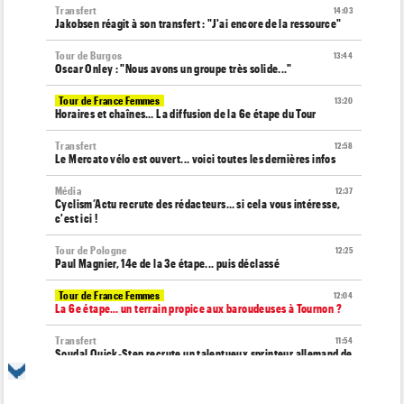
Transfert
14:03
Jakobsen réagit à son transfert : "J'ai encore de la ressource"
Tour de Burgos
13:44
Oscar Onley : "Nous avons un groupe très solide..."
Tour de France Femmes
13:20
Horaires et chaînes… La diffusion de la 6e étape du Tour
Transfert
12:58
Le Mercato vélo est ouvert... voici toutes les dernières infos
Média
12:37
Cyclism’Actu recrute des rédacteurs… si cela vous intéresse,
c'est ici !
Tour de Pologne
12:25
Paul Magnier, 14e de la 3e étape... puis déclassé
Tour de France Femmes
12:04
La 6e étape… un terrain propice aux baroudeuses à Tournon ?
Transfert
11:54
Soudal Quick-Step recrute un talentueux sprinteur allemand de
24 ans !
Route
11:43