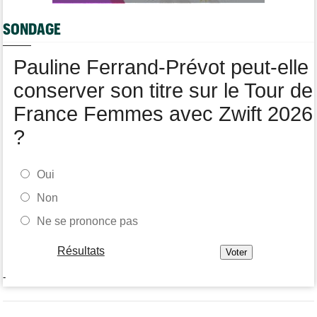
Les vidéos de cyclisme sur Dailymotion : Cyclism'Actu TV
SONDAGE
Tour de Burgos
07:56
A quelle heure et sur quelle chaîne suivre la 3e étape à la TV ?
Pauline Ferrand-Prévot peut-elle
conserver son titre sur le Tour de
France Femmes avec Zwift 2026
?
Oui
Non
Ne se prononce pas
Résultats
-