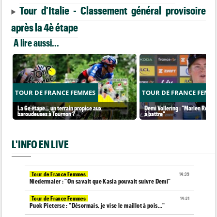
Tour d'Italie - Classement général provisoire
après la 4è étape
A lire aussi...
TOUR DE FRANCE FEMMES
TOUR DE FRANCE FEMM
La 6e étape… un terrain propice aux
Demi Vollering : "Marlen Reusse
baroudeuses à Tournon ?
à battre"
L'INFO EN LIVE
Tour de France Femmes
14:39
Niedermaier : "On savait que Kasia pouvait suivre Demi"
Tour de France Femmes
14:21
Puck Pieterse : "Désormais, je vise le maillot à pois..."