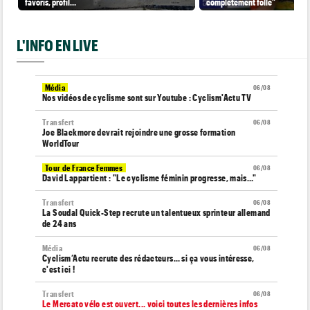
favoris, profil…
complètement folle"
L'INFO EN LIVE
Média
06/08
Nos vidéos de cyclisme sont sur Youtube : Cyclism'Actu TV
Transfert
06/08
Joe Blackmore devrait rejoindre une grosse formation
WorldTour
Tour de France Femmes
06/08
David Lappartient : "Le cyclisme féminin progresse, mais…"
Transfert
06/08
La Soudal Quick-Step recrute un talentueux sprinteur allemand
de 24 ans
Média
06/08
Cyclism’Actu recrute des rédacteurs… si ça vous intéresse,
c'est ici !
Transfert
06/08
Le Mercato vélo est ouvert... voici toutes les dernières infos