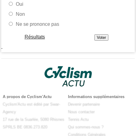
Oui
Non
Ne se prononce pas
Résultats
-
A propos de Cyclism'Actu
Informations supplémentaires
Cyclism'Actu est édité par Swar-
Devenir partenaire
Agency
Nous contacter
17 rue de la Suarlée, 5080 Rhisnes
Tennis Actu
SPRLS BE 0836.273.820
Qui sommes-nous ?
Conditions Générales