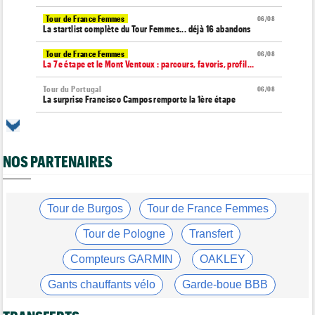
Tour de France Femmes
06/08
La startlist complète du Tour Femmes... déjà 16 abandons
Tour de France Femmes
06/08
La 7e étape et le Mont Ventoux : parcours, favoris, profil…
Tour du Portugal
06/08
La surprise Francisco Campos remporte la 1ère étape
Tour de Pologne
06/08
Bart Lemmen : "J'attendais cette 1ère victoire depuis
longtemps"
NOS PARTENAIRES
Tour de France Femmes
06/08
Marlen Reusser : "Le Mont Ventoux... on verra"
Tour de France Femmes
Tour de Burgos
Tour de France Femmes
06/08
Kim Le Court Pienaar : "La course a été complètement folle"
Tour de Pologne
Transfert
Route
06/08
Isaac Del Toro prolonge avec UAE Team Emirates-XRG jusqu'en
Compteurs GARMIN
OAKLEY
2031
Gants chauffants vélo
Garde-boue BBB
Tour de Burgos
06/08
Felix Gall : "J’espère conserver ce maillot de leader"
Casque ABUS
Jeu de Vélo