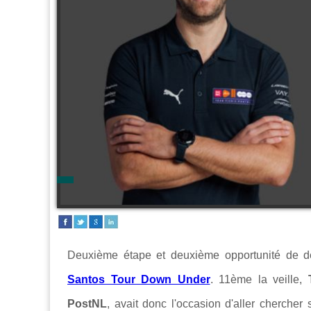
Deuxième étape et deuxième opportunité de déc
Santos Tour Down Under
. 11ème la veille,
PostNL
, avait donc l'occasion d'aller cherche