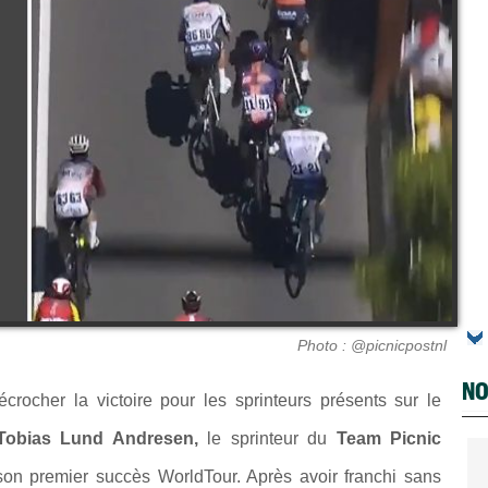
Photo : @picnicpostnl
NO
rocher la victoire pour les sprinteurs présents sur le
Tobias Lund Andresen,
le sprinteur du
Team Picnic
r son premier succès WorldTour. Après avoir franchi sans