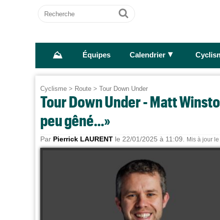
Recherche
Ok
⛰
►
Équipes
Calendrier
Cyclis
Cyclisme
>
Route
>
Tour Down Under
Tour Down Under - Matt Winston
peu gêné...»
Par
Pierrick LAURENT
le 22/01/2025 à 11:09.
Mis à jour l