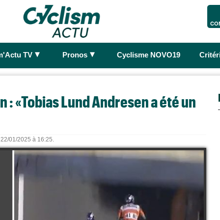
CO
►
►
m'Actu TV
Pronos
Cyclisme NOVO19
Crité
 : «Tobias Lund Andresen a été un
e 22/01/2025 à 16:25.