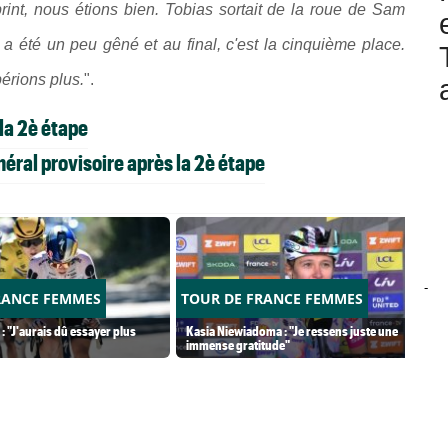
int, nous étions bien. Tobias sortait de la roue de Sam
l a été un peu gêné et au final, c'est la cinquième place.
érions plus.
".
la 2è étape
ral provisoire après la 2è étape
-
RANCE FEMMES
TOUR DE FRANCE FEMMES
: "J'aurais dû essayer plus
Kasia Niewiadoma : "Je ressens juste une
immense gratitude"