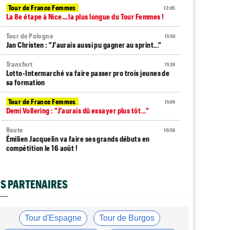
Tour de France Femmes
12:05
La 8e étape à Nice… la plus longue du Tour Femmes !
Tour de Pologne
11:50
Jan Christen : "J'aurais aussi pu gagner au sprint..."
Transfert
11:28
Lotto-Intermarché va faire passer pro trois jeunes de
sa formation
Tour de France Femmes
11:04
Demi Vollering : "J'aurais dû essayer plus tôt..."
Route
10:56
Émilien Jacquelin va faire ses grands débuts en
compétition le 16 août !
Tour de France Femmes
10:33
Reusser : "On s'est trop regardées... tellement
S PARTENAIRES
stupide"
Route
09:57
Robert Gesink : "Le cyclisme moderne est beaucoup
Tour d'Espagne
Tour de Burgos
plus propre..."