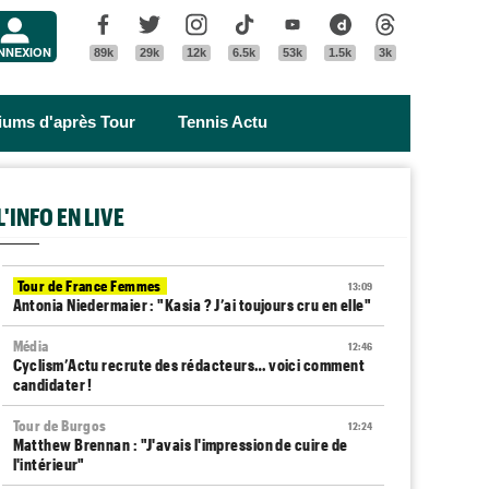
Menu
Facebook
Twitter
Instagram
Tik Tok
Youtube
Dailymotion
Threads
NNEXION
89k
29k
12k
6.5k
53k
1.5k
3k
riums d'après Tour
Tennis Actu
L'INFO EN LIVE
Tour de France Femmes
13:09
Antonia Niedermaier : "Kasia ? J’ai toujours cru en elle"
Média
12:46
Cyclism’Actu recrute des rédacteurs… voici comment
candidater !
Tour de Burgos
12:24
Matthew Brennan : "J'avais l'impression de cuire de
l'intérieur"