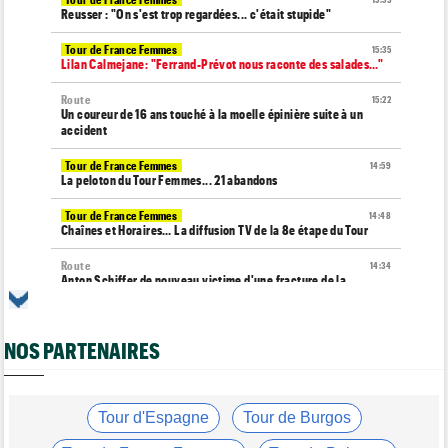
15:53
Reusser : "On s'est trop regardées... c'était stupide"
Tour de France Femmes
15:35
Lilan Calmejane: "Ferrand-Prévot nous raconte des salades…"
Route
15:22
Un coureur de 16 ans touché à la moelle épinière suite à un
accident
Tour de France Femmes
14:59
La peloton du Tour Femmes... 21 abandons
Tour de France Femmes
14:48
Chaînes et Horaires… La diffusion TV de la 8e étape du Tour
Route
14:34
Anton Schiffer de nouveau victime d'une fracture de la
clavicule
Tour de France Femmes
14:19
NOS PARTENAIRES
Pauline Ferrand-Prévot quitte le Tour par la petite porte
Tour de France Femmes
13:29
Lorena Wiebes : "La 8e étape ? Nous l'avons ciblé..."
Tour d'Espagne
Tour de Burgos
Tour de France Femmes
13:09
Antonia Niedermaier : "Kasia ? J’ai toujours cru en elle"