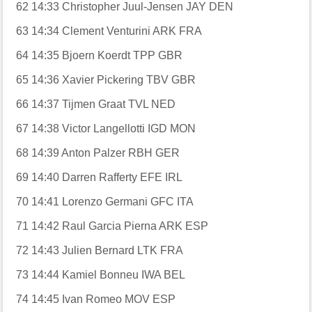
62
14:33
Christopher Juul-Jensen
JAY
DEN
63
14:34
Clement Venturini
ARK
FRA
64
14:35
Bjoern Koerdt
TPP
GBR
65
14:36
Xavier Pickering
TBV
GBR
66
14:37
Tijmen Graat
TVL
NED
67
14:38
Victor Langellotti
IGD
MON
68
14:39
Anton Palzer
RBH
GER
69
14:40
Darren Rafferty
EFE
IRL
70
14:41
Lorenzo Germani
GFC
ITA
71
14:42
Raul Garcia Pierna
ARK
ESP
72
14:43
Julien Bernard
LTK
FRA
73
14:44
Kamiel Bonneu
IWA
BEL
74
14:45
Ivan Romeo
MOV
ESP