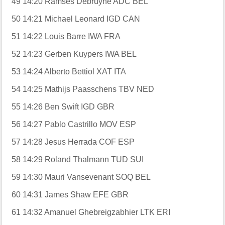
49
14:20
Ramses Debruyne
ADC
BEL
50
14:21
Michael Leonard
IGD
CAN
51
14:22
Louis Barre
IWA
FRA
52
14:23
Gerben Kuypers
IWA
BEL
53
14:24
Alberto Bettiol
XAT
ITA
54
14:25
Mathijs Paasschens
TBV
NED
55
14:26
Ben Swift
IGD
GBR
56
14:27
Pablo Castrillo
MOV
ESP
57
14:28
Jesus Herrada
COF
ESP
58
14:29
Roland Thalmann
TUD
SUI
59
14:30
Mauri Vansevenant
SOQ
BEL
60
14:31
James Shaw
EFE
GBR
61
14:32
Amanuel Ghebreigzabhier
LTK
ERI