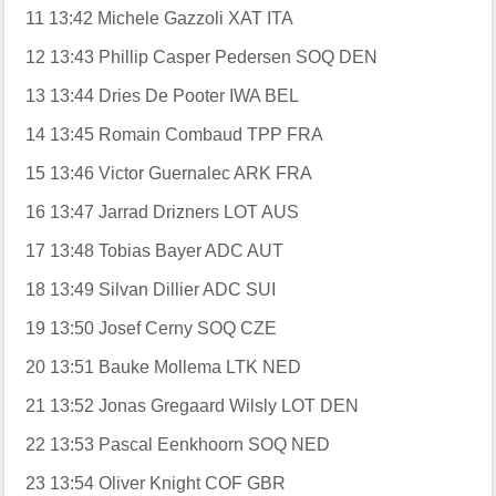
11
13:42
Michele Gazzoli
XAT
ITA
12
13:43
Phillip Casper Pedersen
SOQ
DEN
13
13:44
Dries De Pooter
IWA
BEL
14
13:45
Romain Combaud
TPP
FRA
15
13:46
Victor Guernalec
ARK
FRA
16
13:47
Jarrad Drizners
LOT
AUS
17
13:48
Tobias Bayer
ADC
AUT
18
13:49
Silvan Dillier
ADC
SUI
19
13:50
Josef Cerny
SOQ
CZE
20
13:51
Bauke Mollema
LTK
NED
21
13:52
Jonas Gregaard Wilsly
LOT
DEN
22
13:53
Pascal Eenkhoorn
SOQ
NED
23
13:54
Oliver Knight
COF
GBR