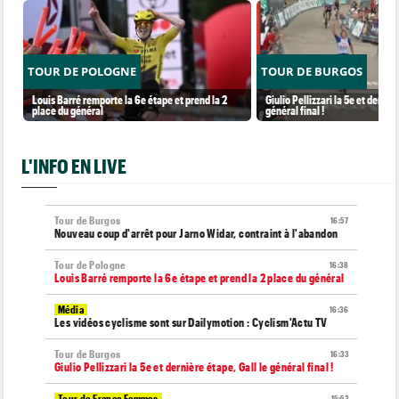
TOUR DE POLOGNE
TOUR DE BURGOS
Louis Barré remporte la 6e étape et prend la 2
Giulio Pellizzari la 5e et derniè
place du général
général final !
L'INFO EN LIVE
Tour de Burgos
16:57
Nouveau coup d'arrêt pour Jarno Widar, contraint à l'abandon
Tour de Pologne
16:38
Louis Barré remporte la 6e étape et prend la 2 place du général
Média
16:36
Les vidéos cyclisme sont sur Dailymotion : Cyclism'Actu TV
Tour de Burgos
16:33
Giulio Pellizzari la 5e et dernière étape, Gall le général final !
Tour de France Femmes