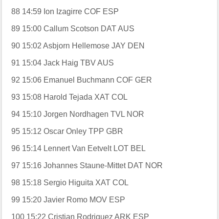
88
14:59
Ion Izagirre
COF
ESP
89
15:00
Callum Scotson
DAT
AUS
90
15:02
Asbjorn Hellemose
JAY
DEN
91
15:04
Jack Haig
TBV
AUS
92
15:06
Emanuel Buchmann
COF
GER
93
15:08
Harold Tejada
XAT
COL
94
15:10
Jorgen Nordhagen
TVL
NOR
95
15:12
Oscar Onley
TPP
GBR
96
15:14
Lennert Van Eetvelt
LOT
BEL
97
15:16
Johannes Staune-Mittet
DAT
NOR
98
15:18
Sergio Higuita
XAT
COL
99
15:20
Javier Romo
MOV
ESP
100
15:22
Cristian Rodriguez
ARK
ESP