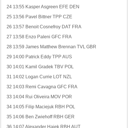
24
13:55
Kasper Asgreen
EFE
DEN
25
13:56
Pavel Bittner
TPP
CZE
26
13:57
Benoit Cosnefroy
DAT
FRA
27
13:58
Enzo Paleni
GFC
FRA
28
13:59
James Matthew Brennan
TVL
GBR
29
14:00
Patrick Eddy
TPP
AUS
30
14:01
Kamil Gradek
TBV
POL
31
14:02
Logan Currie
LOT
NZL
32
14:03
Remi Cavagna
GFC
FRA
33
14:04
Rui Oliveira
MOV
POR
34
14:05
Filip Maciejuk
RBH
POL
35
14:06
Ben Zwiehoff
RBH
GER
36
14:07
Alexander Hajek
RBH
AUT