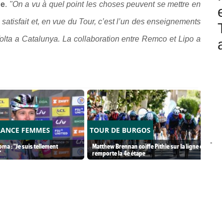
he
.
"On a vu à quel point les choses peuvent se mettre en
satisfait et, en vue du Tour, c’est l’un des enseignements
olta a Catalunya. La collaboration entre Remco et Lipo a
RANCE FEMMES
TOUR DE BURGOS
-
ma : "Je suis tellement
Matthew Brennan coiffe Pithie sur la ligne et
"
remporte la 4e étape