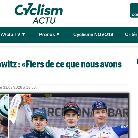
CO
►
►
m'Actu TV
Pronos
Cyclisme NOVO19
Crité
owitz : «Fiers de ce que nous avons
 le 31/03/2026 à 18:50.