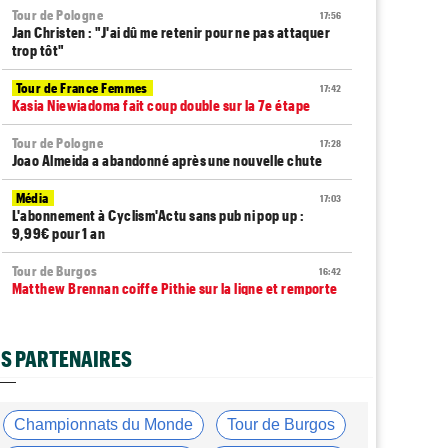
Tour de Pologne
17:56
Jan Christen : "J'ai dû me retenir pour ne pas attaquer
trop tôt"
Tour de France Femmes
17:42
Kasia Niewiadoma fait coup double sur la 7e étape
Tour de Pologne
17:28
Joao Almeida a abandonné après une nouvelle chute
Média
17:03
L'abonnement à Cyclism'Actu sans pub ni pop up :
9,99€ pour 1 an
Tour de Burgos
16:42
Matthew Brennan coiffe Pithie sur la ligne et remporte
la 4e étape
Média
16:38
S PARTENAIRES
Les vidéos cyclisme sont sur Dailymotion :
Cyclism'Actu TV
Tour de Pologne
16:33
Championnats du Monde
Tour de Burgos
Jan Christen s'offre la 5e étape, trois français dans le