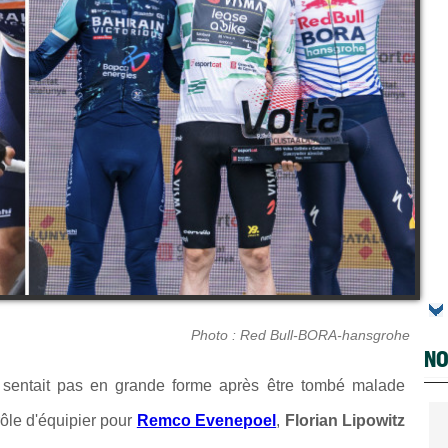
Photo : Red Bull-BORA-hansgrohe
NO
se sentait pas en grande forme après être tombé malade
rôle d'équipier pour
Remco Evenepoel
,
Florian Lipowitz