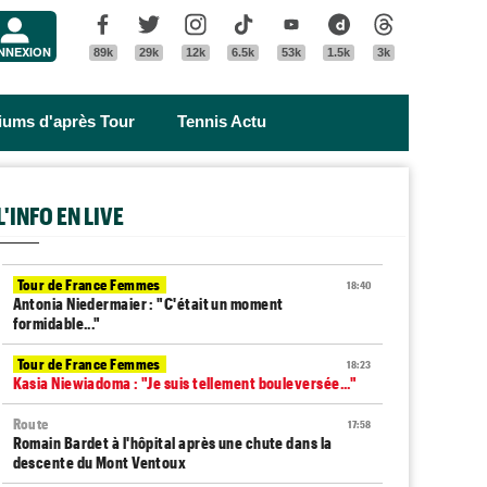
Menu
Facebook
Twitter
Instagram
Tik Tok
Youtube
Dailymotion
Threads
NNEXION
89k
29k
12k
6.5k
53k
1.5k
3k
riums d'après Tour
Tennis Actu
L'INFO EN LIVE
Tour de France Femmes
18:40
Antonia Niedermaier : "C'était un moment
formidable..."
Tour de France Femmes
18:23
Kasia Niewiadoma : "Je suis tellement bouleversée..."
Route
17:58
Romain Bardet à l'hôpital après une chute dans la
descente du Mont Ventoux