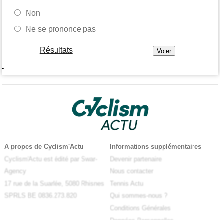
Non
Ne se prononce pas
Résultats
-
A propos de Cyclism'Actu
Informations supplémentaires
Cyclism'Actu est édité par Swar-
Devenir partenaire
Agency
Nous contacter
17 rue de la Suarlée, 5080 Rhisnes
Tennis Actu
SPRLS BE 0836.273.820
Qui sommes-nous ?
Conditions Générales