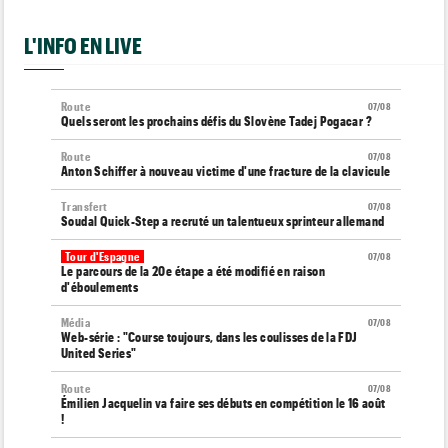
L'INFO EN LIVE
Route
07/08
Quels seront les prochains défis du Slovène Tadej Pogacar ?
Route
07/08
Anton Schiffer à nouveau victime d'une fracture de la clavicule
Transfert
07/08
Soudal Quick-Step a recruté un talentueux sprinteur allemand
Tour d'Espagne
07/08
Le parcours de la 20e étape a été modifié en raison
d'éboulements
Média
07/08
Web-série : "Course toujours, dans les coulisses de la FDJ
United Series"
Route
07/08
Émilien Jacquelin va faire ses débuts en compétition le 16 août
!