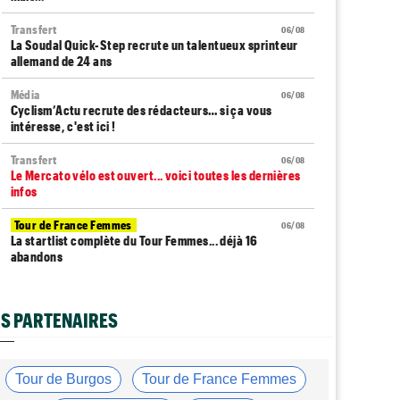
Transfert
06/08
La Soudal Quick-Step recrute un talentueux sprinteur
allemand de 24 ans
Média
06/08
Cyclism’Actu recrute des rédacteurs… si ça vous
intéresse, c'est ici !
Transfert
06/08
Le Mercato vélo est ouvert... voici toutes les dernières
infos
Tour de France Femmes
06/08
La startlist complète du Tour Femmes... déjà 16
abandons
Tour de France Femmes
06/08
La 7e étape et le Mont Ventoux : parcours, favoris,
S PARTENAIRES
profil…
Tour du Portugal
06/08
La surprise Francisco Campos remporte la 1ère étape
Tour de Burgos
Tour de France Femmes