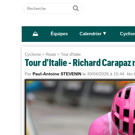
Recherche
Ok
⛰
►
Équipes
Calendrier
Cyclis
Cyclisme
>
Route
>
Tour d'Italie
Tour d'Italie - Richard Carapaz 
Par
Paul-Antoine STEVENIN
le 30/04/2026 à 15:44.
Mis à