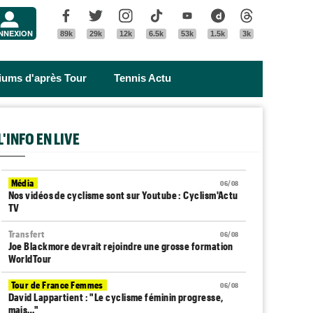
Menu
Facebook
Twitter
Instagram
Tik Tok
Youtube
Dailymotion
Threads
NNEXION
89k
29k
12k
6.5k
53k
1.5k
3k
riums d'après Tour
Tennis Actu
L'INFO EN LIVE
Média
06/08
Nos vidéos de cyclisme sont sur Youtube : Cyclism'Actu
TV
Transfert
06/08
Joe Blackmore devrait rejoindre une grosse formation
WorldTour
Tour de France Femmes
06/08
David Lappartient : "Le cyclisme féminin progresse,
mais…"