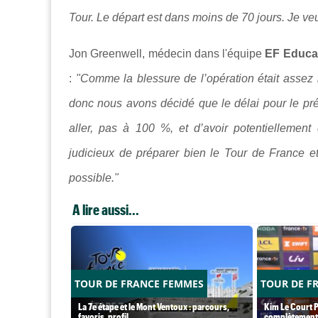
Tour. Le départ est dans moins de 70 jours. Je veux
Jon Greenwell, médecin dans l'équipe
EF Educa
:
"Comme la blessure de l’opération était assez 
donc nous avons décidé que le délai pour le prépa
aller, pas à 100 %, et d’avoir potentiellement
judicieux de préparer bien le Tour de France et
possible."
A lire aussi...
TOUR DE FRANCE FEMMES
TOUR DE F
La 7e étape et le Mont Ventoux : parcours,
Kim Le Court P
favoris, profil…
complètement 