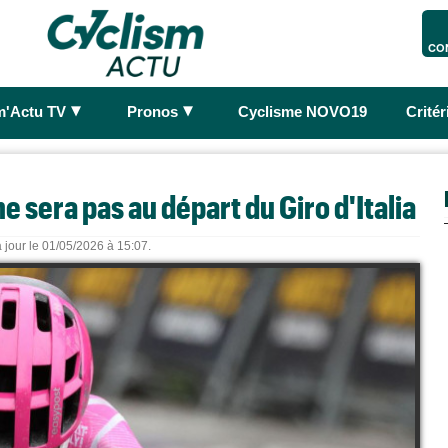
CO
►
►
m'Actu TV
Pronos
Cyclisme NOVO19
Crité
ne sera pas au départ du Giro d'Italia
 jour le 01/05/2026 à 15:07.