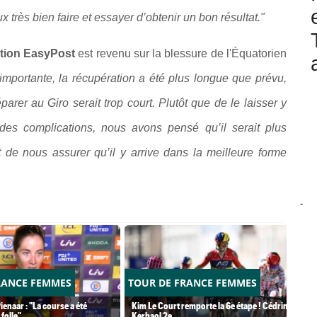
 très bien faire et essayer d’obtenir un bon résultat."
tion EasyPost
est revenu sur la blessure de l'Équatorien
importante, la récupération a été plus longue que prévu,
rer au Giro serait trop court. Plutôt que de le laisser y
 des complications, nous avons pensé qu’il serait plus
 de nous assurer qu’il y arrive dans la meilleure forme
-
RANCE FEMMES
TOUR DE FRANCE FEMMES
ienaar : "La course a été
Kim Le Court remporte la 6e étape ! Cédrine
folle"
Kerbaol 2e