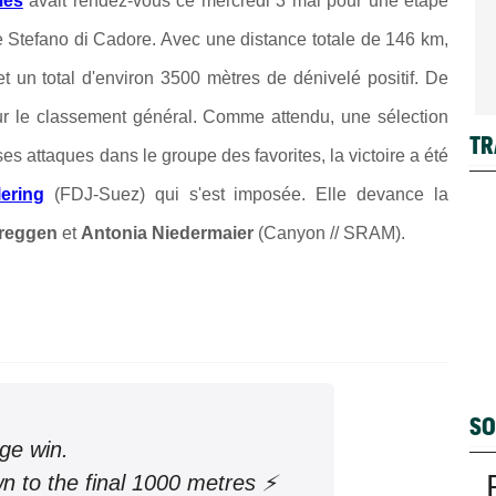
mes
avait rendez-vous ce mercredi 3 mai pour une étape
 Stefano di Cadore. Avec une distance totale de 146 km,
et un total d'environ 3500 mètres de dénivelé positif. De
pour le classement général. Comme attendu, une sélection
TR
es attaques dans le groupe des favorites, la victoire a été
ering
(FDJ-Suez) qui s'est imposée. Elle devance la
Breggen
et
Antonia Niedermaier
(Canyon // SRAM).
SO
ge win.
 to the final 1000 metres ⚡