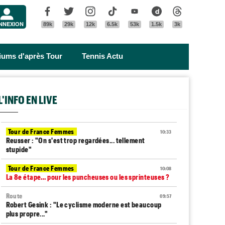
Menu
Facebook
Twitter
Instagram
Tik Tok
Youtube
Dailymotion
Threads
NNEXION
89k
29k
12k
6.5k
53k
1.5k
3k
riums d'après Tour
Tennis Actu
L'INFO EN LIVE
Tour de France Femmes
10:33
Reusser : "On s'est trop regardées... tellement
stupide"
Tour de France Femmes
10:08
La 8e étape… pour les puncheuses ou les sprinteuses ?
Route
09:57
Robert Gesink : "Le cyclisme moderne est beaucoup
plus propre..."