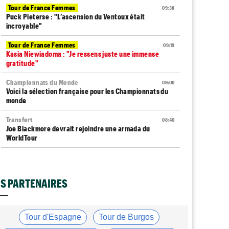
Tour de France Femmes
09:38
Puck Pieterse : "L’ascension du Ventoux était
incroyable"
Tour de France Femmes
09:19
Kasia Niewiadoma : "Je ressens juste une immense
gratitude"
Championnats du Monde
09:00
Voici la sélection française pour les Championnats du
monde
Transfert
08:40
Joe Blackmore devrait rejoindre une armada du
WorldTour
Route
08:35
Romain Bardet hospitalisé après une chute dans la
descente du Mont Ventoux
S PARTENAIRES
Tour de France Femmes
08:20
Horaires et chaînes… La diffusion TV de la 8e étape du
Tour
Tour d'Espagne
Tour de Burgos