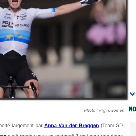
NO
Photo : @girowomen
porté largement par
Anna Van der Breggen
(Team SD