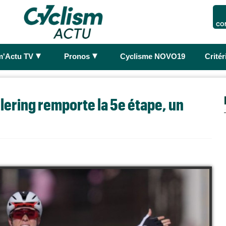
CO
►
►
m'Actu TV
Pronos
Cyclisme NOVO19
Crité
lering remporte la 5e étape, un