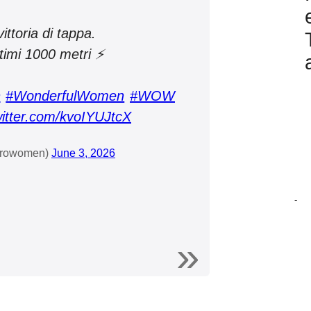
ittoria di tappa.
ltimi 1000 metri ⚡
n
#WonderfulWomen
#WOW
witter.com/kvoIYUJtcX
girowomen)
June 3, 2026
-