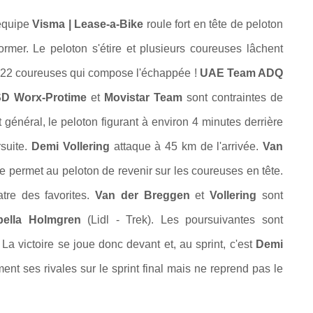
'équipe
Visma | Lease-a-Bike
roule fort en tête de peloton
mer. Le peloton s'étire et plusieurs coureuses lâchent
 22 coureuses qui compose l'échappée !
UAE Team ADQ
D Worx-Protime
et
Movistar Team
sont contraintes de
général, le peloton figurant à environ 4 minutes derrière
suite.
Demi Vollering
attaque à 45 km de l'arrivée.
Van
e permet au peloton de revenir sur les coureuses en tête.
tre des favorites.
Van der Breggen
et
Vollering
sont
abella Holmgren
(Lidl - Trek). Les poursuivantes sont
La victoire se joue donc devant et, au sprint, c'est
Demi
ment ses rivales sur le sprint final mais ne reprend pas le