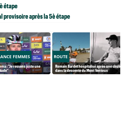
5è étape
 provisoire après la 5è étape
RANCE FEMMES
ROUTE
ma : "Je ressens juste une
Romain Bardet hospitalisé après une chute
tude"
dans la descente du Mont Ventoux