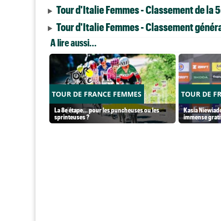
Tour d'Italie Femmes - Classement de la 
Tour d'Italie Femmes - Classement général
A lire aussi...
TOUR DE FRANCE FEMMES
TOUR DE F
La 8e étape… pour les puncheuses ou les
Kasia Niewiado
sprinteuses ?
immense grati