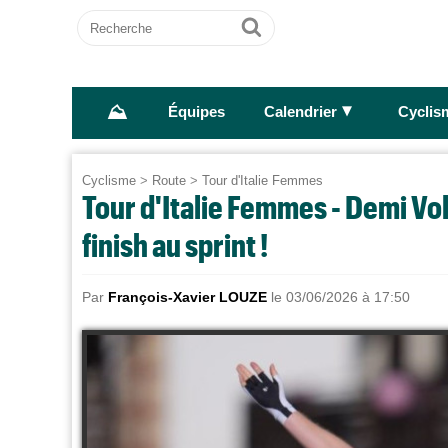
Recherche
Ok
⛰
►
Équipes
Calendrier
Cyclis
Cyclisme
>
Route
>
Tour d'Italie Femmes
Tour d'Italie Femmes - Demi Vol
finish au sprint !
Par
François-Xavier LOUZE
le 03/06/2026 à 17:50