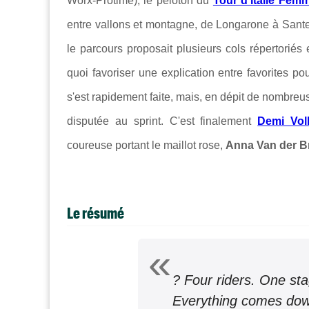
Worx-Protime), le peloton du
Tour d'Italie Fem
entre vallons et montagne, de
Longarone à Sante
le parcours proposait plusieurs cols répertoriés 
quoi favoriser une explication entre favorites 
s'est rapidement faite, mais, en dépit de nombreus
disputée au sprint. C'est finalement
Demi Voll
coureuse portant le maillot rose,
Anna Van der 
Le résumé
? Four riders. One sta
Everything comes down