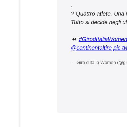
.
? Quattro atlete. Una v
Tutto si decide negli u
⏪
#GirodItaliaWome
@continentaltire
pic.t
— Giro d'Italia Women (@