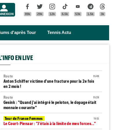
Menu
Facebook
Twitter
Instagram
Tik Tok
Youtube
Dailymotion
Threads
NNEXION
89k
29k
12k
6.5k
53k
1.5k
3k
riums d'après Tour
Tennis Actu
L'INFO EN LIVE
Route
11:49
Anton Schiffer victime d'une fracture pour la 2e fois
en 2 mois !
Route
11:29
Gesink : "Quand j'ai intégré le peloton, le dopage était
monnaie courante"
Tour de France Femmes
11:12
Le Court-Pienaar : "J’étais à la limite de mes forces..."