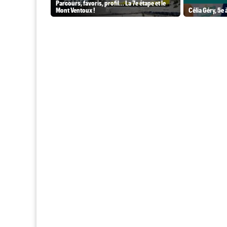
Parcours, favoris, profil… La 7e étape et le
Mont Ventoux !
Célia Géry, 5e à