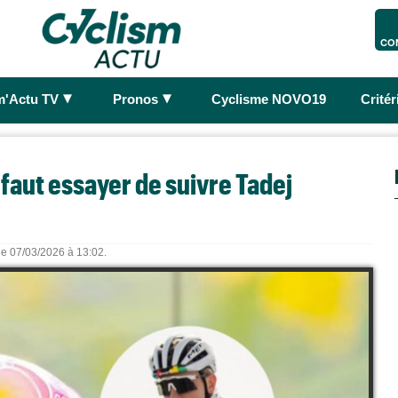
CO
►
►
m'Actu TV
Pronos
Cyclisme NOVO19
Crité
 faut essayer de suivre Tadej
 le 07/03/2026 à 13:02.