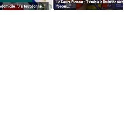
Le Court-Pienaar : "J’étais à la limite de mes
 domicile : "J'ai tout donné..."
forces..."