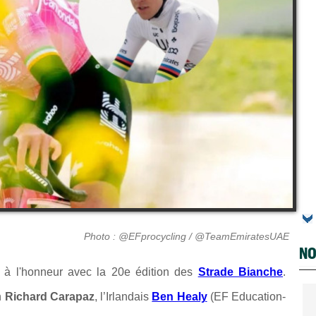
Photo : @EFprocycling / @TeamEmiratesUAE
NO
t à l'honneur avec la 20e édition des
Strade Bianche
.
n
Richard Carapaz
, l’Irlandais
Ben Healy
(EF Education-