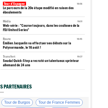
Tour d'Espagne
10:56
Le parcours de la 20e étape modifié en raison des
éboulements
Média
10:51
Web-série : "Course toujours, dans les coulisses de la
FDJ United Series"
Route
10:45
Émilien Jacquelin va effectuer ses débuts sur la
Polynormande, le 16 août !
Transfert
10:27
Soudal Quick-Step a recruté un talentueux sprinteur
allemand de 24 ans
Tour de France Femmes
10:06
Célia Géry, 5e à domicile : "J'ai tout donné..."
S PARTENAIRES
Route
10:01
Isaac Del Toro a prolongé avec UAE Team Emirates-XRG
jusqu'en 2031
Tour de Burgos
Tour de France Femmes
Tour de France Femmes
09:45