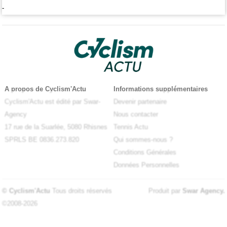
-
A propos de Cyclism'Actu
Informations supplémentaires
Cyclism'Actu est édité par Swar-
Devenir partenaire
Agency
Nous contacter
17 rue de la Suarlée, 5080 Rhisnes
Tennis Actu
SPRLS BE 0836.273.820
Qui sommes-nous ?
Conditions Générales
Données Personnelles
© Cyclism'Actu
Tous droits réservés
Produit par
Swar Agency
.
©2008-2026