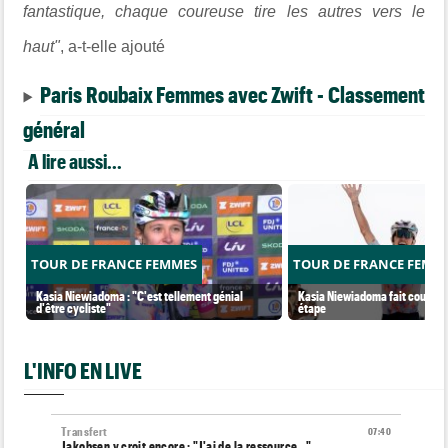
fantastique, chaque coureuse tire les autres vers le
haut"
, a-t-elle ajouté
Paris Roubaix Femmes avec Zwift - Classement
général
A lire aussi...
TOUR DE FRANCE FEMMES
TOUR DE FRANCE FEMM
Kasia Niewiadoma : "C'est tellement génial
Kasia Niewiadoma fait coup dou
d'être cycliste"
étape
L'INFO EN LIVE
Transfert
07:40
Jakobsen y croit encore : "J'ai de la ressource..."