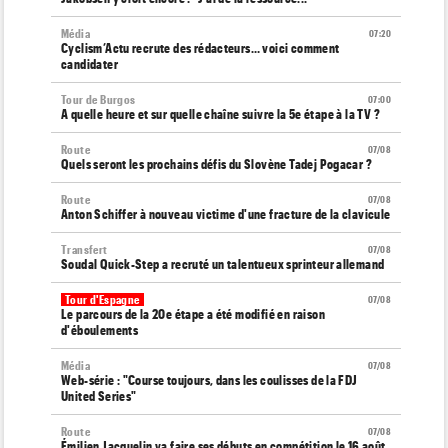
Média
07:20
Cyclism’Actu recrute des rédacteurs… voici comment
candidater
Tour de Burgos
07:00
A quelle heure et sur quelle chaîne suivre la 5e étape à la TV ?
Route
07/08
Quels seront les prochains défis du Slovène Tadej Pogacar ?
Route
07/08
Anton Schiffer à nouveau victime d'une fracture de la clavicule
Transfert
07/08
Soudal Quick-Step a recruté un talentueux sprinteur allemand
Tour d'Espagne
07/08
Le parcours de la 20e étape a été modifié en raison
d'éboulements
Média
07/08
Web-série : "Course toujours, dans les coulisses de la FDJ
United Series"
Route
07/08
Émilien Jacquelin va faire ses débuts en compétition le 16 août