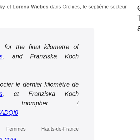
ky
et
Lorena Wiebes
dans Orchies, le septième secteur
 for the final kilometre of
s
, and Franziska Koch
cier le dernier kilomètre de
-
s
, et Franziska Koch
à triompher !
WADQi0
Femmes Hauts-de-France
12, 2026