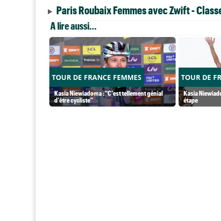
Paris Roubaix Femmes avec Zwift - Clas
A lire aussi...
TOUR DE FRANCE FEMMES
TOUR DE F
Kasia Niewiadoma : "C'est tellement génial
Kasia Niewiado
d'être cycliste"
étape