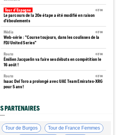
Tour d'Espagne
07/08
Le parcours de la 20e étape a été modifié en raison
d'éboulements
Média
07/08
Web-série : "Course toujours, dans les coulisses de la
FDJ United Series"
Route
07/08
Émilien Jacquelin va faire ses débuts en compétition le
16 août !
Route
07/08
Isaac Del Toro a prolongé avec UAE Team Emirates-XRG
pour 5 ans !
Route
07/08
Gesink : "Quand je suis passé pro, le dopage était
S PARTENAIRES
monnaie courante"
Transfert
07/08
Le Mercato vélo est ouvert... toutes les dernières infos
Tour de Burgos
Tour de France Femmes
et rumeurs