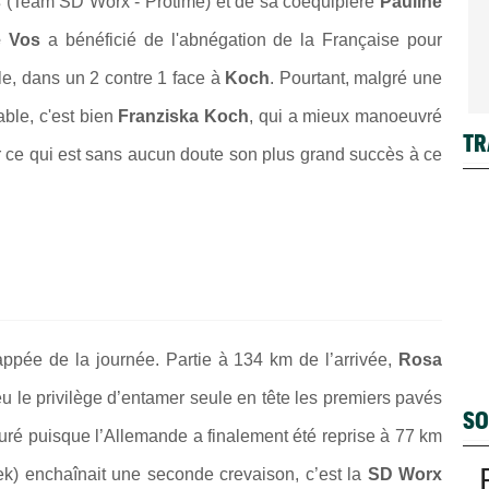
s
(Team SD Worx - Protime) et de sa coéquipière
Pauline
e Vos
a bénéficié de l'abnégation de la Française pour
le, dans un 2 contre 1 face à
Koch
. Pourtant, malgré une
able, c'est bien
Franziska Koch
, qui a mieux manoeuvré
TR
ur ce qui est sans aucun doute son plus grand succès à ce
pée de la journée. Partie à 134 km de l’arrivée,
Rosa
e privilège d’entamer seule en tête les premiers pavés
SO
duré puisque l’Allemande a finalement été reprise à 77 km
ek) enchaînait une seconde crevaison, c’est la
SD Worx