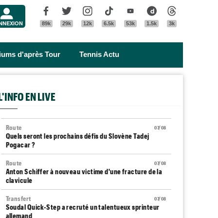
Menu
Facebook
Twitter
Instagram
Tik Tok
Youtube
Dailymotion
Threads
NNEXION
89k
29k
12k
6.5k
53k
1.5k
3k
riums d'après Tour
Tennis Actu
L'INFO EN LIVE
Route
07/08
Quels seront les prochains défis du Slovène Tadej
Pogacar ?
Route
07/08
Anton Schiffer à nouveau victime d'une fracture de la
clavicule
Transfert
07/08
Soudal Quick-Step a recruté un talentueux sprinteur
allemand