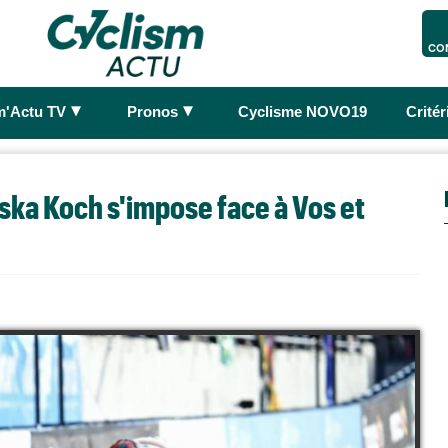
CO
►
►
m'Actu TV
Pronos
Cyclisme NOVO19
Crité
ka Koch s'impose face à Vos et