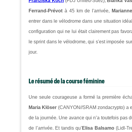
Franziska Koch
(FDJ United-Suez),
Blanka Va
Ferrand-Prévot
à 45 km de l'arrivée,
Mariann
entrer dans le vélodrome dans une situation idéa
configuration qui ne lui était clairement pas favor
le sprint dans le vélodrome, qui s'est imposée s
jour.
Le résumé de la course féminine
Une seule courageuse a formé la première échap
Maria Klöser
(CANYON//SRAM zondacrypto) a eu l
de la journée. Une avance qui n’a toutefois pas 
de l’arrivée. Et tandis qu’
Elisa Balsamo
(Lidl-Tr