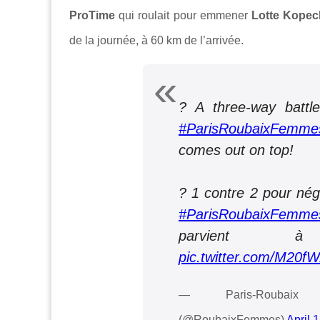
ProTime
qui roulait pour emmener
Lotte Kopec
de la journée, à 60 km de l’arrivée.
? A three-way battle
#ParisRoubaixFemme
comes out on top!
? 1 contre 2 pour négo
#ParisRoubaixFemme
parvient 
pic.twitter.com/M20f
— Paris-Roubaix 
(@RoubaixFemmes)
April 