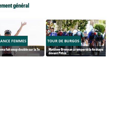
sement général
RANCE FEMMES
TOUR DE BURGOS
ma fait coup double sur la 7e
Matthew Brennan a remporté la 4e étape
devant Pithie