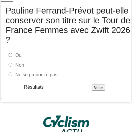
Tour de Burgos
16:38
Pauline Ferrand-Prévot peut-elle
Felix Gall remporte la 3e étape et prend les commandes du
général
conserver son titre sur le Tour de
France Femmes avec Zwift 2026
?
Oui
Non
Ne se prononce pas
Résultats
-