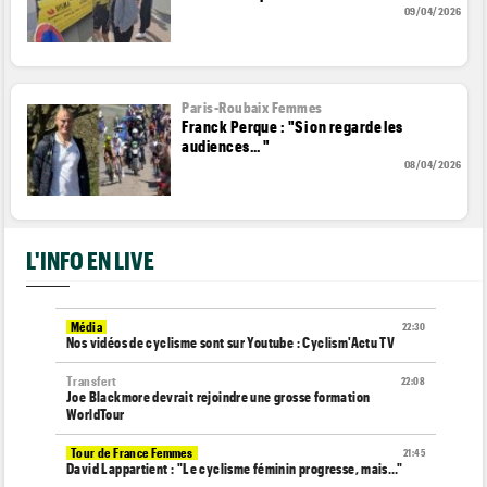
09/04/2026
Paris-Roubaix Femmes
Franck Perque : "Si on regarde les
audiences... "
08/04/2026
L'INFO EN LIVE
Média
22:30
Nos vidéos de cyclisme sont sur Youtube : Cyclism'Actu TV
Transfert
22:08
Joe Blackmore devrait rejoindre une grosse formation
WorldTour
Tour de France Femmes
21:45
David Lappartient : "Le cyclisme féminin progresse, mais…"