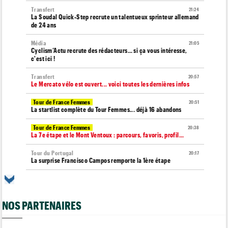
Transfert
21:24
La Soudal Quick-Step recrute un talentueux sprinteur allemand
de 24 ans
Média
21:05
Cyclism’Actu recrute des rédacteurs… si ça vous intéresse,
c'est ici !
Transfert
20:57
Le Mercato vélo est ouvert... voici toutes les dernières infos
Tour de France Femmes
20:51
La startlist complète du Tour Femmes... déjà 16 abandons
Tour de France Femmes
20:38
La 7e étape et le Mont Ventoux : parcours, favoris, profil…
Tour du Portugal
20:17
La surprise Francisco Campos remporte la 1ère étape
Tour de Pologne
19:59
Bart Lemmen : "J'attendais cette 1ère victoire depuis
longtemps"
NOS PARTENAIRES
Tour de France Femmes
19:38
Marlen Reusser : "Le Mont Ventoux... on verra"