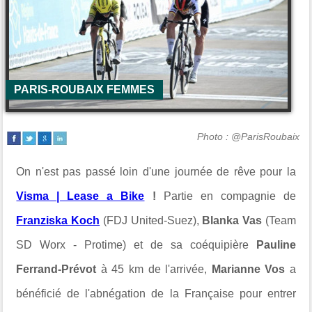
PARIS-ROUBAIX FEMMES
Photo : @ParisRoubaix
On n'est pas passé loin d'une journée de rêve pour la
Visma | Lease a Bike
!
Partie en compagnie de
Franziska Koch
(FDJ United-Suez),
Blanka Vas
(Team
SD Worx - Protime) et de sa coéquipière
Pauline
Ferrand-Prévot
à 45 km de l'arrivée,
Marianne Vos
a
bénéficié de l'abnégation de la Française pour entrer