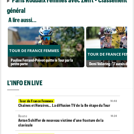
général
A lire aussi...
TOUR DE FRANCE FEMMES
TOUR DE FRANCE FEMM
Pauline Ferrand-Prévot quitte le Tour par la
petite porte
Demi Vollering : "J'aurais dû ess
L'INFO EN LIVE
Tour de France Femmes
14:48
Chaînes et Horaires… La diffusion TV de la 8e étape du Tour
Route
14:34
Anton Schiffer de nouveau victime d'une fracture de la
clavicule