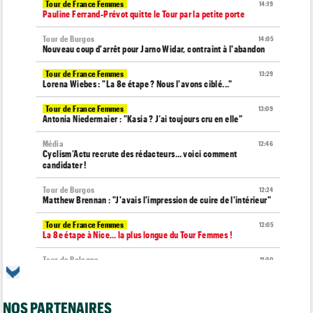
Tour de France Femmes
14:19
Pauline Ferrand-Prévot quitte le Tour par la petite porte
Tour de Burgos
14:05
Nouveau coup d'arrêt pour Jarno Widar, contraint à l'abandon
Tour de France Femmes
13:29
Lorena Wiebes : "La 8e étape ? Nous l'avons ciblé..."
Tour de France Femmes
13:09
Antonia Niedermaier : "Kasia ? J’ai toujours cru en elle"
Média
12:46
Cyclism’Actu recrute des rédacteurs… voici comment
candidater !
Tour de Burgos
12:24
Matthew Brennan : "J'avais l'impression de cuire de l'intérieur"
Tour de France Femmes
12:05
La 8e étape à Nice… la plus longue du Tour Femmes !
Tour de Pologne
11:50
Jan Christen : "J'aurais aussi pu gagner au sprint..."
Transfert
11:28
NOS PARTENAIRES
Lotto-Intermarché va faire passer pro trois jeunes de sa