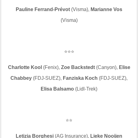
Pauline Ferrand-Prévot
(Visma),
Marianne Vos
(Visma)
⭐⭐⭐
Charlotte Kool
(Fenix),
Zoe Backstedt
(Canyon),
Elise
Chabbey
(FDJ-SUEZ),
Fanziska Koch
(FDJ-SUEZ),
Elisa Balsamo
(Lidl-Trek)
⭐⭐
Letizia Borghesi
(AG Insurance),
Lieke Nooijen