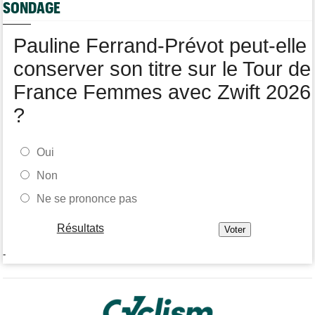
SONDAGE
Kasia Niewiadoma fait coup double sur la 7e étape
Tour de Pologne
07/08
Pauline Ferrand-Prévot peut-elle
Joao Almeida a abandonné après une nouvelle chute
conserver son titre sur le Tour de
France Femmes avec Zwift 2026
?
Oui
Non
Ne se prononce pas
Résultats
-