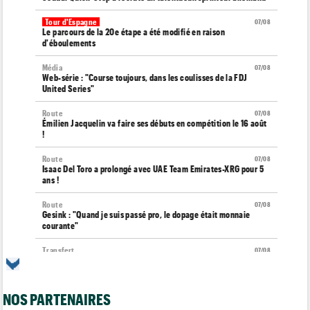
Tour d'Espagne
07/08
Le parcours de la 20e étape a été modifié en raison
d'éboulements
Média
07/08
Web-série : "Course toujours, dans les coulisses de la FDJ
United Series"
Route
07/08
Émilien Jacquelin va faire ses débuts en compétition le 16 août
!
Route
07/08
Isaac Del Toro a prolongé avec UAE Team Emirates-XRG pour 5
ans !
Route
07/08
Gesink : "Quand je suis passé pro, le dopage était monnaie
courante"
Transfert
07/08
Le Mercato vélo est ouvert... toutes les dernières infos et
rumeurs
NOS PARTENAIRES
Transfert
07/08
Lotto-Intermarché fait passer pro trois jeunes de sa formation