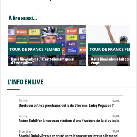
A lire aussi...
TOUR DE FRANCE FEMMES
TOUR DE FRANCE FEMM
Kasia Niewiadoma : "C'est tellement génial
Kasia Niewiadoma fait coup dou
d'être cycliste"
étape
L'INFO EN LIVE
Route
07/08
Quels seront les prochains défis du Slovène Tadej Pogacar ?
Route
07/08
Anton Schiffer à nouveau victime d'une fracture de la clavicule
Transfert
07/08
Soudal Quick-Step a recruté un talentueux sprinteur allemand