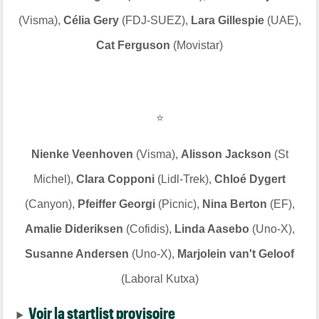
(Visma),
Célia Gery
(FDJ-SUEZ),
Lara Gillespie
(UAE),
Cat Ferguson
(Movistar)
⭐
Nienke Veenhoven
(Visma),
Alisson Jackson
(St
Michel),
Clara Copponi
(Lidl-Trek),
Chloé Dygert
(Canyon),
Pfeiffer Georgi
(Picnic),
Nina Berton
(EF),
Amalie Dideriksen
(Cofidis),
Linda Aasebo
(Uno-X),
Susanne Andersen
(Uno-X),
Marjolein van't Geloof
(Laboral Kutxa)
Voir la startlist provisoire