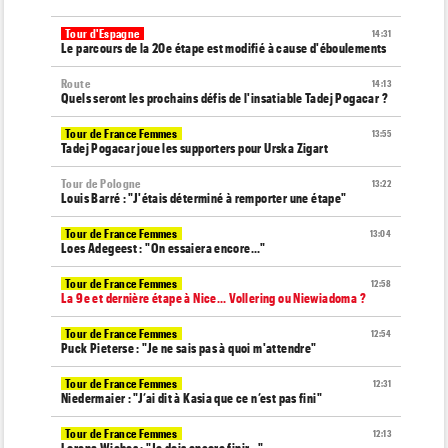
Tour d'Espagne
14:31
Le parcours de la 20e étape est modifié à cause d'éboulements
Route
14:13
Quels seront les prochains défis de l'insatiable Tadej Pogacar ?
Tour de France Femmes
13:55
Tadej Pogacar joue les supporters pour Urska Zigart
Tour de Pologne
13:22
Louis Barré : "J'étais déterminé à remporter une étape"
Tour de France Femmes
13:04
Loes Adegeest : "On essaiera encore..."
Tour de France Femmes
12:58
La 9e et dernière étape à Nice... Vollering ou Niewiadoma ?
Tour de France Femmes
12:54
Puck Pieterse : "Je ne sais pas à quoi m'attendre"
Tour de France Femmes
12:31
Niedermaier : "J’ai dit à Kasia que ce n’est pas fini"
Tour de France Femmes
12:13