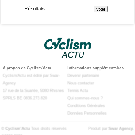
Résultats
-
A propos de Cyclism'Actu
Informations supplémentaires
Cyclism'Actu est édité par Swar-
Devenir partenaire
Agency
Nous contacter
17 rue de la Suarlée, 5080 Rhisnes
Tennis Actu
SPRLS BE 0836.273.820
Qui sommes-nous ?
Conditions Générales
Données Personnelles
© Cyclism'Actu
Tous droits réservés
Produit par
Swar Agency
.