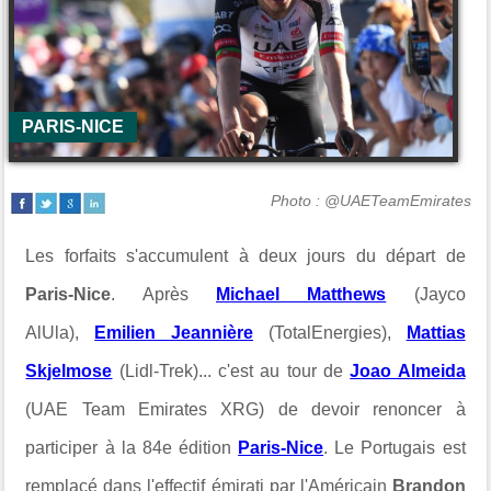
PARIS-NICE
Photo : @UAETeamEmirates
Les forfaits s'accumulent à deux jours du départ de
Paris-Nice
. Après
Michael Matthews
(Jayco
AlUla),
Emilien Jeannière
(TotalEnergies),
Mattias
Skjelmose
(Lidl-Trek)... c'est au tour de
Joao Almeida
(UAE Team Emirates XRG) de devoir renoncer à
participer à la 84e édition
Paris-Nice
. Le Portugais est
remplacé dans l'effectif émirati par l'Américain
Brandon