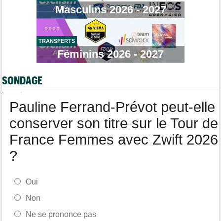
Masculins 2026 - 2027
Route
09:26
Robert Gesink : "Le cyclisme moderne est bien plus propre..."
Tour de France Femmes
09:11
Kasia Niewiadoma, furieuse : "Célia Gery m'a bloquée..."
TRANSFERTS
Féminins 2026 - 2027
Tour de Burgos
09:00
La poisse continue pour Jarno Widar, contraint à l'abandon
SONDAGE
Pauline Ferrand-Prévot peut-elle
conserver son titre sur le Tour de
France Femmes avec Zwift 2026
?
Oui
Non
Ne se prononce pas