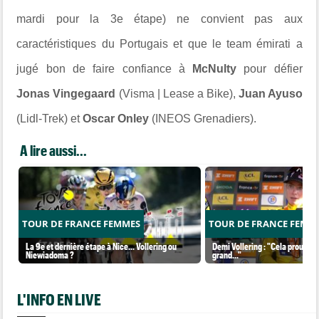
mardi pour la 3e étape) ne convient pas aux
caractéristiques du Portugais et que le team émirati a
jugé bon de faire confiance à
McNulty
pour défier
Jonas Vingegaard
(Visma | Lease a Bike),
Juan Ayuso
(Lidl-Trek) et
Oscar Onley
(INEOS Grenadiers).
A lire aussi...
TOUR DE FRANCE FEMMES
TOUR DE FRANCE FEMM
La 9e et dernière étape à Nice... Vollering ou
Demi Vollering : "Cela prouve q
Niewiadoma ?
grand..."
L'INFO EN LIVE