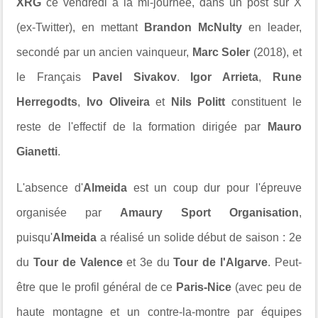
XRG
ce vendredi à la mi-journée, dans un post sur X
(ex-Twitter), en mettant
Brandon McNulty
en leader,
secondé par un ancien vainqueur,
Marc Soler
(2018), et
le Français
Pavel Sivakov
.
Igor Arrieta
,
Rune
Herregodts
,
Ivo Oliveira
et
Nils Politt
constituent le
reste de l'effectif de la formation dirigée par
Mauro
Gianetti
.
L'absence d'
Almeida
est un coup dur pour l'épreuve
organisée par
Amaury Sport Organisation
,
puisqu'
Almeida
a réalisé un solide début de saison : 2e
du
Tour de Valence
et 3e du
Tour de l'Algarve
. Peut-
être que le profil général de ce
Paris-Nice
(avec peu de
haute montagne et un contre-la-montre par équipes