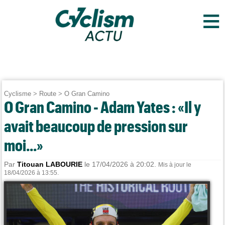
≡
Cyclisme
>
Route
>
O Gran Camino
O Gran Camino - Adam Yates : «Il y
avait beaucoup de pression sur
moi...»
Par
Titouan LABOURIE
le 17/04/2026 à 20:02.
Mis à jour le
18/04/2026 à 13:55.