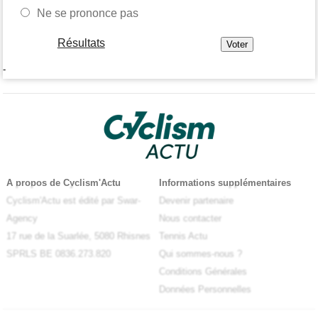
Ne se prononce pas
Résultats
-
A propos de Cyclism'Actu
Informations supplémentaires
Cyclism'Actu est édité par Swar-
Devenir partenaire
Agency
Nous contacter
17 rue de la Suarlée, 5080 Rhisnes
Tennis Actu
SPRLS BE 0836.273.820
Qui sommes-nous ?
Conditions Générales
Données Personnelles