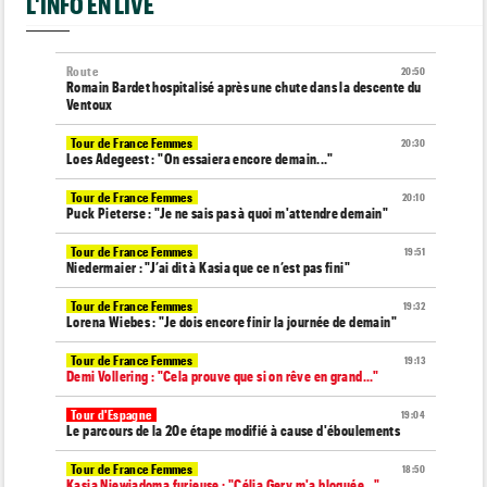
L'INFO EN LIVE
Route
20:50
Romain Bardet hospitalisé après une chute dans la descente du
Ventoux
Tour de France Femmes
20:30
Loes Adegeest : "On essaiera encore demain..."
Tour de France Femmes
20:10
Puck Pieterse : "Je ne sais pas à quoi m'attendre demain"
Tour de France Femmes
19:51
Niedermaier : "J’ai dit à Kasia que ce n’est pas fini"
Tour de France Femmes
19:32
Lorena Wiebes : "Je dois encore finir la journée de demain"
Tour de France Femmes
19:13
Demi Vollering : "Cela prouve que si on rêve en grand..."
Tour d'Espagne
19:04
Le parcours de la 20e étape modifié à cause d'éboulements
Tour de France Femmes
18:50
Kasia Niewiadoma furieuse : "Célia Gery m'a bloquée..."