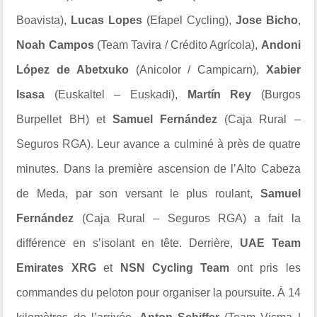
Boavista),
Lucas Lopes
(Efapel Cycling),
Jose Bicho
,
Noah Campos
(Team Tavira / Crédito Agrícola),
Andoni
López de Abetxuko
(Anicolor / Campicarn),
Xabier
Isasa
(Euskaltel – Euskadi),
Martín Rey
(Burgos
Burpellet BH) et
Samuel Fernández
(Caja Rural –
Seguros RGA). Leur avance a culminé à près de quatre
minutes. Dans la première ascension de l’Alto Cabeza
de Meda, par son versant le plus roulant,
Samuel
Fernández
(Caja Rural – Seguros RGA) a fait la
différence en s’isolant en tête. Derrière,
UAE Team
Emirates XRG
et
NSN Cycling Team
ont pris les
commandes du peloton pour organiser la poursuite. À 14