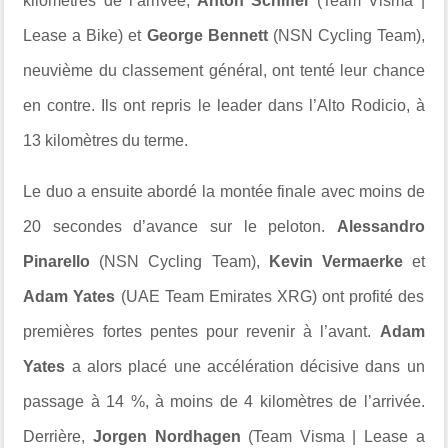
kilomètres de l’arrivée,
Anton Schiffer
(Team Visma |
Lease a Bike) et
George Bennett
(NSN Cycling Team),
neuvième du classement général, ont tenté leur chance
en contre. Ils ont repris le leader dans l’Alto Rodicio, à
13 kilomètres du terme.
Le duo a ensuite abordé la montée finale avec moins de
20 secondes d’avance sur le peloton.
Alessandro
Pinarello
(NSN Cycling Team),
Kevin Vermaerke
et
Adam Yates
(UAE Team Emirates XRG) ont profité des
premières fortes pentes pour revenir à l’avant.
Adam
Yates
a alors placé une accélération décisive dans un
passage à 14 %, à moins de 4 kilomètres de l’arrivée.
Derrière,
Jorgen Nordhagen
(Team Visma | Lease a