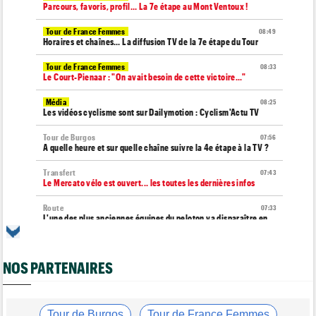
Parcours, favoris, profil… La 7e étape au Mont Ventoux !
Tour de France Femmes
08:49
Horaires et chaînes… La diffusion TV de la 7e étape du Tour
Tour de France Femmes
08:33
Le Court-Pienaar : "On avait besoin de cette victoire..."
Média
08:25
Les vidéos cyclisme sont sur Dailymotion : Cyclism'Actu TV
Tour de Burgos
07:56
A quelle heure et sur quelle chaîne suivre la 4e étape à la TV ?
Transfert
07:43
Le Mercato vélo est ouvert... les toutes les dernières infos
Route
07:33
L'une des plus anciennes équipes du peloton va disparaître en
2027
Tour de Pologne
07:10
NOS PARTENAIRES
Diffusion TV... quelle heure et quelle chaîne la 5e étape ?
Tour de Burgos
07:00
Felix Gall : "L'objectif ? Conserver ce maillot de leader"
Tour de Burgos
Tour de France Femmes