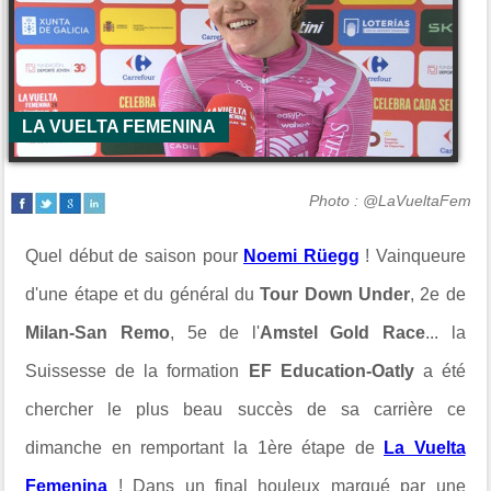
LA VUELTA FEMENINA
Photo : @LaVueltaFem
Quel début de saison pour
Noemi Rüegg
! Vainqueure
d'une étape et du général du
Tour Down Under
, 2e de
Milan-San Remo
, 5e de l'
Amstel Gold Race
... la
Suissesse de la formation
EF Education-Oatly
a été
chercher le plus beau succès de sa carrière ce
dimanche en remportant la 1ère étape de
La Vuelta
Femenina
! Dans un final houleux marqué par une