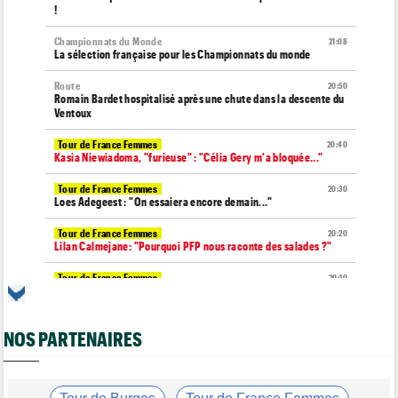
!
Championnats du Monde
21:08
La sélection française pour les Championnats du monde
Route
20:50
Romain Bardet hospitalisé après une chute dans la descente du
Ventoux
Tour de France Femmes
20:40
Kasia Niewiadoma, "furieuse" : "Célia Gery m'a bloquée..."
Tour de France Femmes
20:30
Loes Adegeest : "On essaiera encore demain..."
Tour de France Femmes
20:20
Lilan Calmejane: "Pourquoi PFP nous raconte des salades ?"
Tour de France Femmes
20:10
Puck Pieterse : "Je ne sais pas à quoi m'attendre demain"
Tour de France Femmes
19:51
NOS PARTENAIRES
Niedermaier : "J’ai dit à Kasia que ce n’est pas fini"
Tour de Burgos
19:45
Felix Gall : "Ma 1ère victoire au général : un accomplissement !"