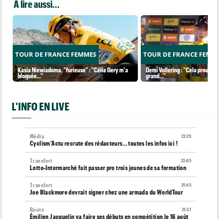
A lire aussi...
TOUR DE FRANCE FEMMES
TOUR DE FRANCE FEMM
Kasia Niewiadoma, "furieuse" : "Célia Gery m'a
Demi Vollering : "Cela prouve q
bloquée..."
grand..."
L'INFO EN LIVE
Média
22:25
Cyclism’Actu recrute des rédacteurs… toutes les infos ici !
Transfert
22:05
Lotto-Intermarché fait passer pro trois jeunes de sa formation
Transfert
21:45
Joe Blackmore devrait signer chez une armada du WorldTour
Route
21:27
Émilien Jacquelin va faire ses débuts en compétition le 16 août