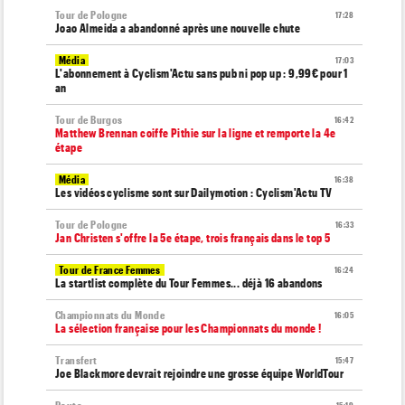
Tour de Pologne
17:28
Joao Almeida a abandonné après une nouvelle chute
Média
17:03
L'abonnement à Cyclism'Actu sans pub ni pop up : 9,99€ pour 1
an
Tour de Burgos
16:42
Matthew Brennan coiffe Pithie sur la ligne et remporte la 4e
étape
Média
16:38
Les vidéos cyclisme sont sur Dailymotion : Cyclism'Actu TV
Tour de Pologne
16:33
Jan Christen s'offre la 5e étape, trois français dans le top 5
Tour de France Femmes
16:24
La startlist complète du Tour Femmes... déjà 16 abandons
Championnats du Monde
16:05
La sélection française pour les Championnats du monde !
Transfert
15:47
Joe Blackmore devrait rejoindre une grosse équipe WorldTour