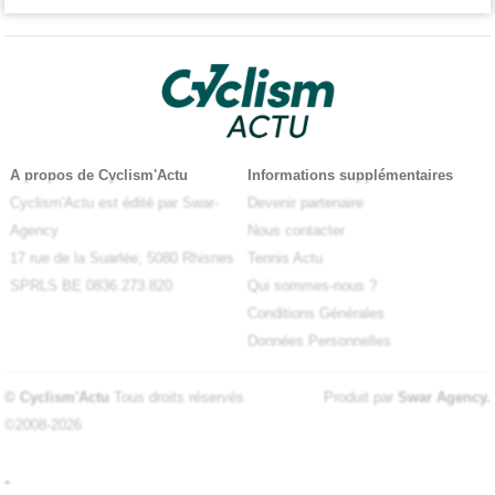
A propos de Cyclism'Actu
Informations supplémentaires
Cyclism'Actu est édité par Swar-
Devenir partenaire
Agency
Nous contacter
17 rue de la Suarlée, 5080 Rhisnes
Tennis Actu
SPRLS BE 0836.273.820
Qui sommes-nous ?
Conditions Générales
Données Personnelles
© Cyclism'Actu
Tous droits réservés
Produit par
Swar Agency
.
©2008-2026
-