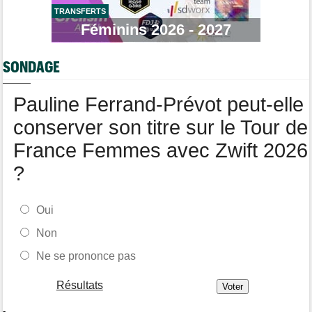
Route
12:34
Quels seront les prochains défis du champion du monde Tadej
TRANSFERTS
Pogacar ?
Féminins 2026 - 2027
Tour de France Femmes
12:12
Parcours, favoris, profil… La 7e étape et le Mont Ventoux !
SONDAGE
Route
11:49
Anton Schiffer victime d'une fracture pour la 2e fois en 2 mois !
Pauline Ferrand-Prévot peut-elle
conserver son titre sur le Tour de
France Femmes avec Zwift 2026
?
Oui
Non
Ne se prononce pas
Résultats
-