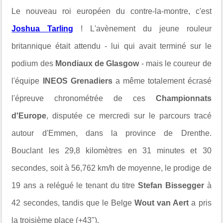
Le nouveau roi européen du contre-la-montre, c'est
Joshua Tarling
! L'avènement du jeune rouleur
britannique était attendu - lui qui avait terminé sur le
podium des
Mondiaux de Glasgow
- mais le
coureur de
l'équipe
INEOS Grenadiers
a même totalement écrasé
l'épreuve chronométrée de ces
Championnats
d'Europe
, disputée c
e mercredi sur
le parcours tracé
autour d'Emmen,
dans la province de Drenthe.
Bouclant
les 29,8 kilomètres en 31 minutes et 30
secondes, soit à 56,762 km/h de moyenne, le prodige de
19 ans
a relégué le tenant du titre
Stefan
Bissegger
à
42 secondes, tandis que le Belge
Wout van Aert
a pris
la troisième place (+43").