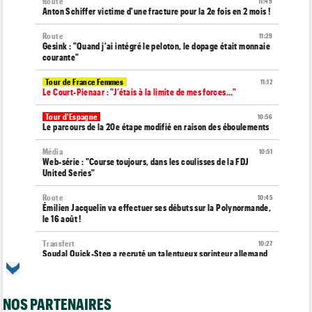
Route
11:49
Anton Schiffer victime d'une fracture pour la 2e fois en 2 mois !
Route
11:29
Gesink : "Quand j'ai intégré le peloton, le dopage était monnaie
courante"
Tour de France Femmes
11:12
Le Court-Pienaar : "J’étais à la limite de mes forces..."
Tour d'Espagne
10:56
Le parcours de la 20e étape modifié en raison des éboulements
Média
10:51
Web-série : "Course toujours, dans les coulisses de la FDJ
United Series"
Route
10:45
Émilien Jacquelin va effectuer ses débuts sur la Polynormande,
le 16 août !
Transfert
10:27
Soudal Quick-Step a recruté un talentueux sprinteur allemand
de 24 ans
Tour de France Femmes
10:06
Célia Géry, 5e à domicile : "J'ai tout donné..."
NOS PARTENAIRES