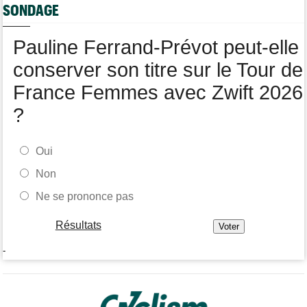
Tour de Burgos
07:00
SONDAGE
Felix Gall : "L'objectif ? Conserver ce maillot de leader"
Média
06/08
Pauline Ferrand-Prévot peut-elle
Nos vidéos de cyclisme sont sur Youtube : Cyclism'Actu TV
conserver son titre sur le Tour de
France Femmes avec Zwift 2026
?
Oui
Non
Ne se prononce pas
Résultats
-