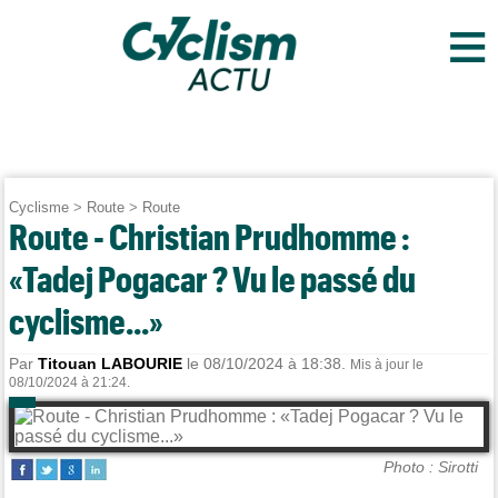
≡
Cyclisme
>
Route
>
Route
Route - Christian Prudhomme :
«Tadej Pogacar ? Vu le passé du
cyclisme...»
Par
Titouan LABOURIE
le 08/10/2024 à 18:38.
Mis à jour le
08/10/2024 à 21:24.
Photo : Sirotti