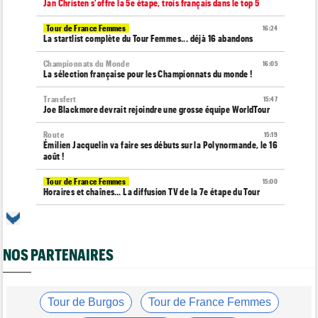
Jan Christen s'offre la 5e étape, trois français dans le top 5
Tour de France Femmes
16:24
La startlist complète du Tour Femmes... déjà 16 abandons
Championnats du Monde
16:05
La sélection française pour les Championnats du monde !
Transfert
15:47
Joe Blackmore devrait rejoindre une grosse équipe WorldTour
Route
15:19
Émilien Jacquelin va faire ses débuts sur la Polynormande, le 16
août !
Tour de France Femmes
15:00
Horaires et chaînes… La diffusion TV de la 7e étape du Tour
Route
14:39
Blessé, le Belge Toon Aerts, a mis un terme à sa saison 2026
NOS PARTENAIRES
Transfert
14:19
Jakobsen réagit à son transfert : "J'ai encore de la ressource"
Tour de France Femmes
13:52
Puck Pieterse : "Je vise le maillot à pois..."
Tour de Burgos
Tour de France Femmes