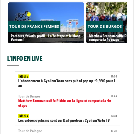
TOUR DE FRANCE FEMMES
TOUR DE BURGOS
Parcours, favoris, profil… La 7e étape et le Mont
Matthew Brennan coiffe Pithie s
Ventoux !
remporte la 4e étape
L'INFO EN LIVE
Média
17:03
L'abonnement à Cyclism'Actu sans pub ni pop up : 9,99€ pour 1
an
Tour de Burgos
16:42
Matthew Brennan coiffe Pithie sur la ligne et remporte la 4e
étape
Média
16:38
Les vidéos cyclisme sont sur Dailymotion : Cyclism'Actu TV
Tour de Pologne
16:33