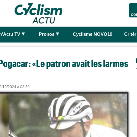
CO
►
►
m'Actu TV
Pronos
Cyclisme NOVO19
Crité
 Pogacar: «Le patron avait les larmes
09/10/2024 à 08:30.