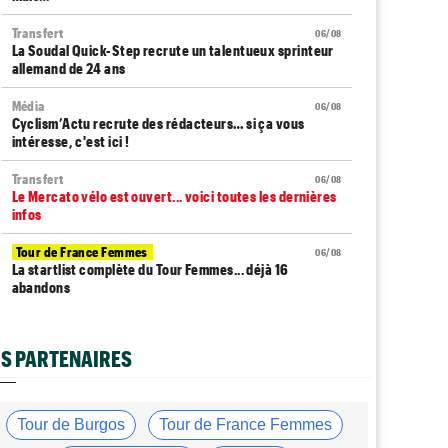
Transfert
06/08
La Soudal Quick-Step recrute un talentueux sprinteur
allemand de 24 ans
Média
06/08
Cyclism’Actu recrute des rédacteurs… si ça vous
intéresse, c'est ici !
Transfert
06/08
Le Mercato vélo est ouvert... voici toutes les dernières
infos
Tour de France Femmes
06/08
La startlist complète du Tour Femmes... déjà 16
abandons
Tour de France Femmes
06/08
La 7e étape et le Mont Ventoux : parcours, favoris,
S PARTENAIRES
profil…
Tour du Portugal
06/08
La surprise Francisco Campos remporte la 1ère étape
Tour de Burgos
Tour de France Femmes