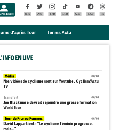
Menu
Facebook
Twitter
Instagram
Tik Tok
Youtube
Dailymotion
Threads
NNEXION
89k
29k
12k
6.5k
53k
1.5k
3k
riums d'après Tour
Tennis Actu
L'INFO EN LIVE
Média
06/08
Nos vidéos de cyclisme sont sur Youtube : Cyclism'Actu
TV
Transfert
06/08
Joe Blackmore devrait rejoindre une grosse formation
WorldTour
Tour de France Femmes
06/08
David Lappartient : "Le cyclisme féminin progresse,
mais…"