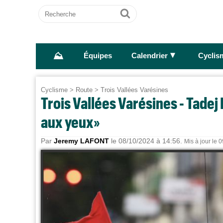
Recherche
Ok
⛰
►
Équipes
Calendrier
Cyclis
Cyclisme
>
Route
>
Trois Vallées Varésines
Trois Vallées Varésines - Tadej
aux yeux»
Par
Jeremy LAFONT
le 08/10/2024 à 14:56.
Mis à jour le 