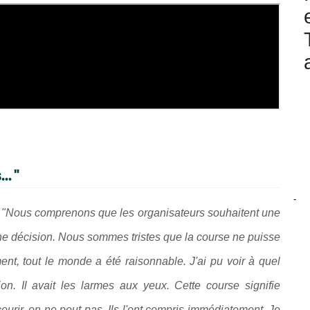
.. "
-
:
"Nous comprenons que les organisateurs souhaitent une
onne décision. Nous sommes tristes que la course ne puisse
nt, tout le monde a été raisonnable. J'ai pu voir à quel
tion. Il avait les larmes aux yeux. Cette course signifie
rir, on ne peut pas. Ils l'ont compris immédiatement. Je