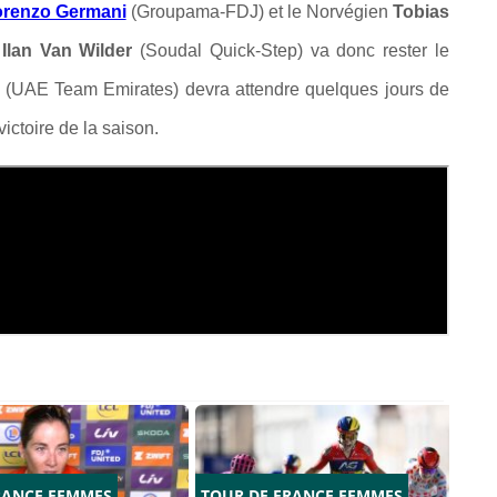
orenzo Germani
(Groupama-FDJ) et le Norvégien
Tobias
,
Ilan Van Wilder
(Soudal Quick-Step) va donc rester le
(UAE Team Emirates) devra attendre quelques jours de
ictoire de la saison.
RANCE FEMMES
TOUR DE FRANCE FEMMES