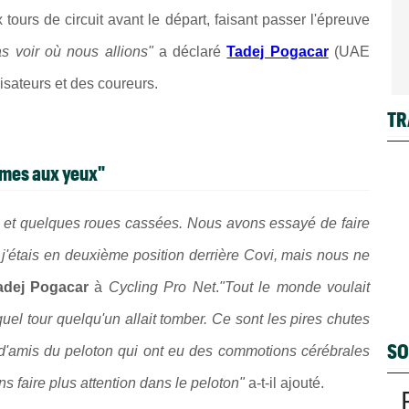
tours de circuit avant le départ, faisant passer l'épreuve
 voir où nous allions"
a déclaré
Tadej Pogacar
(UAE
isateurs et des coureurs.
TR
larmes aux yeux"
ons et quelques roues cassées. Nous avons essayé de faire
 j'étais en deuxième position derrière Covi, mais nous ne
adej Pogacar
à
Cycling Pro Net
.
"
Tout le monde voulait
quel tour quelqu'un allait tomber. Ce sont les pires chutes
SO
d'amis du peloton qui ont eu des commotions cérébrales
 faire plus attention dans le peloton"
a-t-il ajouté.