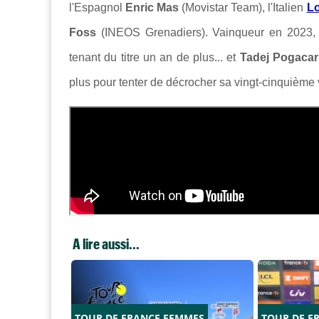
l'Espagnol
Enric Mas
(Movistar Team), l'Italien
L
Foss
(INEOS Grenadiers). Vainqueur en 2023
tenant du titre un an de plus... et
Tadej Pogacar
plus pour tenter de décrocher sa vingt-cinquième v
A lire aussi...
TOUR DE FRANCE FEMMES
TOUR DE F