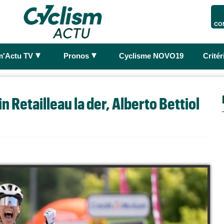
CO
►
►
m'Actu TV
Pronos
Cyclisme NOVO19
Crité
 Retailleau la der, Alberto Bettiol