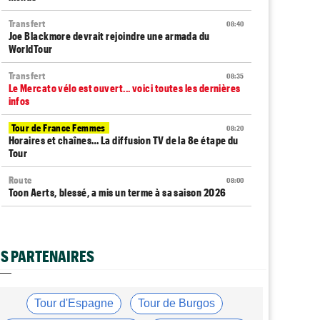
Transfert
08:40
Joe Blackmore devrait rejoindre une armada du
WorldTour
Transfert
08:35
Le Mercato vélo est ouvert... voici toutes les dernières
infos
Tour de France Femmes
08:20
Horaires et chaînes… La diffusion TV de la 8e étape du
Tour
Route
08:00
Toon Aerts, blessé, a mis un terme à sa saison 2026
Route
07:53
Romain Bardet hospitalisé après une chute dans la
descente du Mont Ventoux
S PARTENAIRES
Transfert
07:40
Jakobsen y croit encore : "J'ai de la ressource..."
Tour d'Espagne
Tour de Burgos
Média
07:20