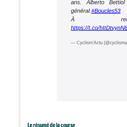
ans. Alberto Bettiol
général.
#Boucles53
À retr
https://t.co/hItDtvynN
— Cyclism'Actu (@cyclisma
Le résumé de la course