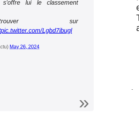
 s'offre lui le classement
ouver sur
8
pic.twitter.com/Lgbd7ibugl
ctu)
May 26, 2024
-