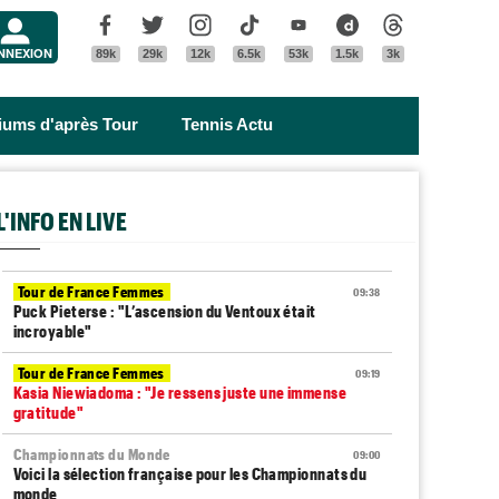
Menu
Facebook
Twitter
Instagram
Tik Tok
Youtube
Dailymotion
Threads
NNEXION
89k
29k
12k
6.5k
53k
1.5k
3k
riums d'après Tour
Tennis Actu
L'INFO EN LIVE
Tour de France Femmes
09:38
Puck Pieterse : "L’ascension du Ventoux était
incroyable"
Tour de France Femmes
09:19
Kasia Niewiadoma : "Je ressens juste une immense
gratitude"
Championnats du Monde
09:00
Voici la sélection française pour les Championnats du
monde