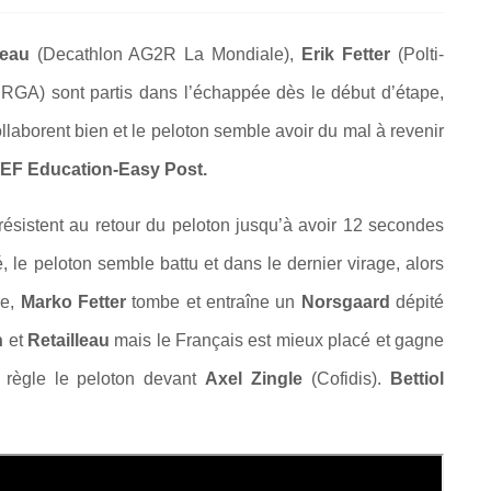
lleau
(Decathlon AG2R La Mondiale),
Erik Fetter
(Polti-
RGA) sont partis dans l’échappée dès le début d’étape,
laborent bien et le peloton semble avoir du mal à revenir
EF Education-Easy Post.
 résistent au retour du peloton jusqu’à avoir 12 secondes
, le peloton semble battu et dans le dernier virage, alors
re,
Marko Fetter
tombe et entraîne un
Norsgaard
dépité
n
et
Retailleau
mais le Français est mieux placé et gagne
 règle le peloton devant
Axel Zingle
(Cofidis).
Bettiol