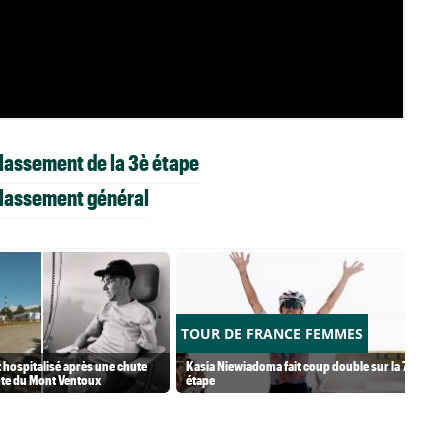
Classement de la 3è étape
Classement général
TOUR DE FRANCE FEMMES
 hospitalisé après une chute
Kasia Niewiadoma fait coup double sur la 7e
nte du Mont Ventoux
étape