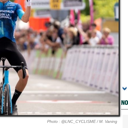
NO
Photo : @LNC_CYCLISME / M. Vaning