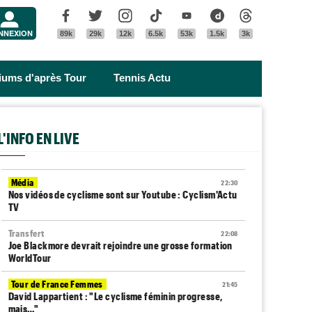
Menu
Facebook
Twitter
Instagram
Tik Tok
Youtube
Dailymotion
Threads
NNEXION
89k
29k
12k
6.5k
53k
1.5k
3k
riums d'après Tour
Tennis Actu
L'INFO EN LIVE
Média
22:30
Nos vidéos de cyclisme sont sur Youtube : Cyclism'Actu
TV
Transfert
22:08
Joe Blackmore devrait rejoindre une grosse formation
WorldTour
Tour de France Femmes
21:45
David Lappartient : "Le cyclisme féminin progresse,
mais…"