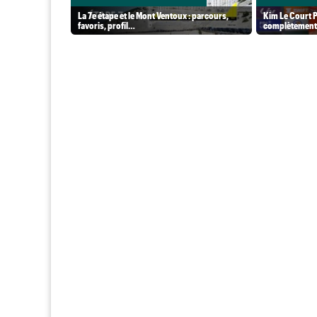
La 7e étape et le Mont Ventoux : parcours,
Kim Le Court P
favoris, profil…
complètement 