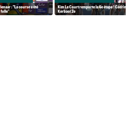
ienaar : "La course a été
Kim Le Court remporte la 6e étape ! Cédrine
folle"
Kerbaol 2e