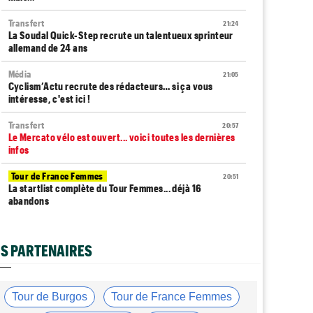
Transfert
21:24
La Soudal Quick-Step recrute un talentueux sprinteur
allemand de 24 ans
Média
21:05
Cyclism’Actu recrute des rédacteurs… si ça vous
intéresse, c'est ici !
Transfert
20:57
Le Mercato vélo est ouvert... voici toutes les dernières
infos
Tour de France Femmes
20:51
La startlist complète du Tour Femmes... déjà 16
abandons
Tour de France Femmes
20:38
La 7e étape et le Mont Ventoux : parcours, favoris,
S PARTENAIRES
profil…
Tour du Portugal
20:17
La surprise Francisco Campos remporte la 1ère étape
Tour de Burgos
Tour de France Femmes