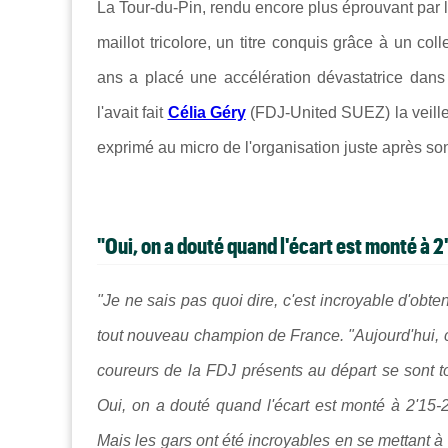
La Tour-du-Pin, rendu encore plus éprouvant par l
maillot tricolore, un titre conquis grâce à un c
ans a placé une accélération dévastatrice dans 
l'avait fait
Célia Géry
(FDJ-United SUEZ) la veill
exprimé au micro de l'organisation juste après so
"Oui, on a douté quand l'écart est monté à 
"Je ne sais pas quoi dire, c'est incroyable d'obte
tout nouveau champion de France. "Aujourd'hui, c'
coureurs de la FDJ présents au départ se sont tou
Oui, on a douté quand l'écart est monté à 2'15-2'3
Mais les gars ont été incroyables en se mettant à