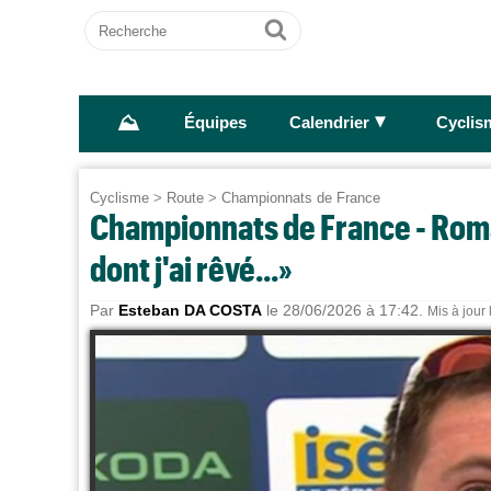
Recherche
Ok
⛰
►
Équipes
Calendrier
Cyclis
Cyclisme
>
Route
>
Championnats de France
Championnats de France - Romai
dont j'ai rêvé...»
Par
Esteban DA COSTA
le 28/06/2026 à 17:42.
Mis à jour