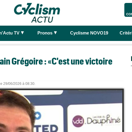
CO
►
►
m'Actu TV
Pronos
Cyclisme NOVO19
Crité
n Grégoire : «C'est une victoire
 le 29/06/2026 à 08:30.