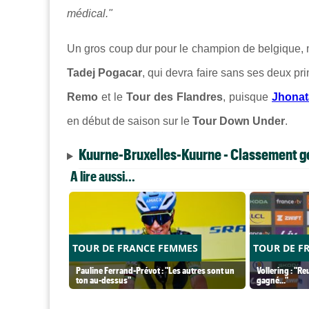
médical."
Un gros coup dur pour le champion de belgique,
Tadej Pogacar
, qui devra faire sans ses deux p
Remo
et le
Tour des Flandres
, puisque
Jhonat
en début de saison sur le
Tour Down Under
.
Kuurne-Bruxelles-Kuurne - Classement g
A lire aussi...
TOUR DE FRANCE FEMMES
TOUR DE F
Pauline Ferrand-Prévot : "Les autres sont un
Vollering : "Re
ton au-dessus"
gagné..."