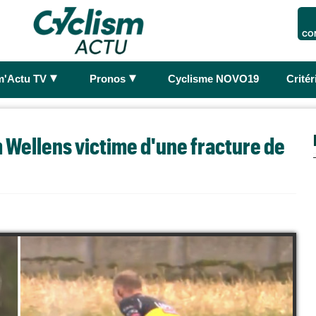
CO
►
►
m'Actu TV
Pronos
Cyclisme NOVO19
Crité
 Wellens victime d'une fracture de