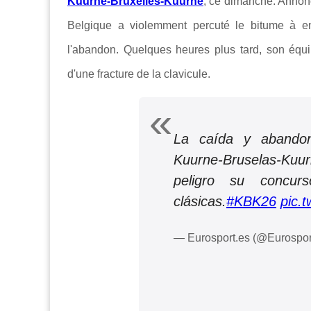
Kuurne-Bruxelles-Kuurne
, ce dimanche. Annonc
Belgique a violemment percuté le bitume à env
l'abandon. Quelques heures plus tard, son éq
d'une fracture de la clavicule.
La caída y abando
Kuurne-Bruselas-Ku
peligro su concu
clásicas.
#KBK26
pic.
— Eurosport.es (@Eurospo