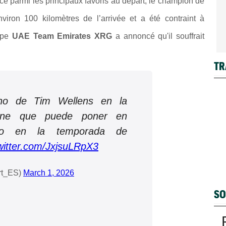
é parmi les principaux favoris au départ, le champion de
iron 100 kilomètres de l’arrivée et a été contraint à
uipe
UAE Team Emirates XRG
a annoncé qu'il souffrait
TR
no de Tim Wellens en la
urne que puede poner en
rso en la temporada de
twitter.com/JxjsuLRpX3
rt_ES)
March 1, 2026
SO