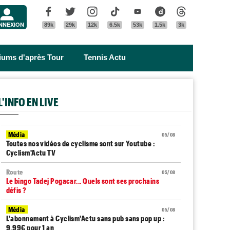
Menu
Facebook
Twitter
Instagram
Tik Tok
Youtube
Dailymotion
Threads
NNEXION
89k
29k
12k
6.5k
53k
1.5k
3k
riums d'après Tour
Tennis Actu
L'INFO EN LIVE
Média
05/08
Toutes nos vidéos de cyclisme sont sur Youtube :
Cyclism'Actu TV
Route
05/08
Le bingo Tadej Pogacar... Quels sont ses prochains
défis ?
Média
05/08
L'abonnement à Cyclism'Actu sans pub sans pop up :
9,99€ pour 1 an