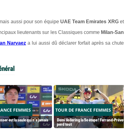
 mais aussi pour son équipe
UAE Team Emirates XRG
et
rincipaux lieutenants sur les Classiques comme
Milan-San
an Narvaez
a lui aussi dû déclarer forfait après sa chute
énéral
RANCE FEMMES
TOUR DE FRANCE FEMMES
usser est la seule qui n'a jamais
Demi Vollering la 5e étape ! Ferrand-Prévot
perd tout