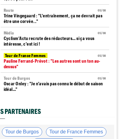
Route
05/08
Trine Vingegaard : "L'entraînement, ça ne devrait pas
être une corvée..."
Média
05/08
Cyclism’Actu recrute des rédacteurs… si ça vous
intéresse, c'est ici !
Tour de France Femmes
05/08
Pauline Ferrand-Prévot : "Les autres sont un ton au-
dessus"
Tour de Burgos
05/08
Oscar Onley : "Je n'avais pas connu le début de saison
idéal…"
Tour de Pologne
05/08
Paul Magnier seulement 14e de la 3e étape... puis
S PARTENAIRES
déclassé
Tour du Portugal
05/08
Julius Johansen remporte le prologue, doublé UAE Team
Tour de Burgos
Tour de France Femmes
Emirates