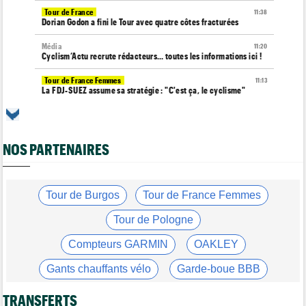
Tour de France
11:38
Dorian Godon a fini le Tour avec quatre côtes fracturées
Média
11:20
Cyclism’Actu recrute rédacteurs… toutes les informations ici !
Tour de France Femmes
11:13
La FDJ-SUEZ assume sa stratégie : "C'est ça, le cyclisme"
Média
10:33
L'abonnement à Cyclism'Actu sans pub ni pop up : 9,99€ pour 1
an
NOS PARTENAIRES
Tour de France Femmes
10:19
Lilan Calmejane : "Ferrand-Prévot raconte des salades…"
Tour de Burgos
Tour de France Femmes
Tour de France Femmes
10:01
Demi Vollering : "Cela prouve que si on rêve en grand..."
Tour de Pologne
Média
09:53
Web-série : "Course toujours, dans les coulisses de la FDJ
Compteurs GARMIN
OAKLEY
United Series"
Gants chauffants vélo
Garde-boue BBB
Route
09:26
Robert Gesink : "Le cyclisme moderne est bien plus propre..."
Casque ABUS
Jeu de Vélo
TRANSFERTS