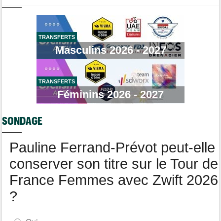
Tour de France Femmes
09:11
Kasia Niewiadoma, furieuse : "Célia Gery m'a bloquée..."
Brassard Fréquence Cardiaque
Tour de Burgos
09:00
La poisse continue pour Jarno Widar, contraint à l'abandon
TRANSFERTS
Masculins 2026 - 2027
Média
08:40
Les vidéos de cyclisme sont sur Dailymotion : Cyclism'Actu TV
Route
08:20
Un espoir de 16 ans très lourdement blessé, percuté par une
TRANSFERTS
voiture !
Féminins 2026 - 2027
Tour de France Femmes
08:00
La peloton du Tour de France Femmes... 21 abandons
SONDAGE
Pauline Ferrand-Prévot peut-elle
conserver son titre sur le Tour de
France Femmes avec Zwift 2026
?