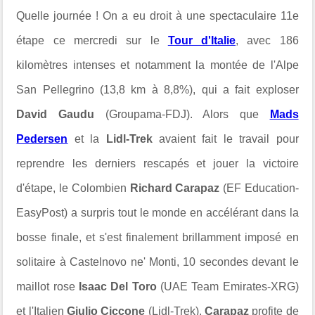
Quelle journée ! On a eu droit à une spectaculaire 11e
étape ce mercredi sur le
Tour d'Italie
, avec 186
kilomètres intenses et notamment la montée de l'Alpe
San Pellegrino (13,8 km à 8,8%), qui a fait exploser
David Gaudu
(Groupama-FDJ). Alors que
Mads
Pedersen
et la
Lidl-Trek
avaient fait le travail pour
reprendre les derniers rescapés et jouer la victoire
d'étape, le Colombien
Richard Carapaz
(EF Education-
EasyPost) a surpris tout le monde en accélérant dans la
bosse finale, et s'est finalement brillamment imposé en
solitaire à
Castelnovo ne' Monti, 10 secondes devant le
maillot rose
Isaac Del Toro
(UAE Team Emirates-XRG)
et l'Italien
Giulio Ciccone
(Lidl-Trek).
Carapaz
profite de