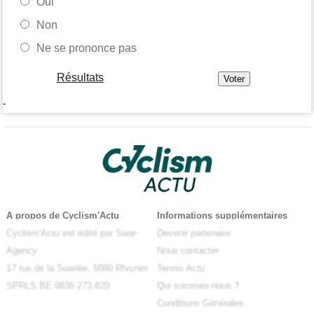
Oui
Non
Ne se prononce pas
Résultats
-
A propos de Cyclism'Actu
Informations supplémentaires
Cyclism'Actu est édité par Swar-
Devenir partenaire
Agency
Nous contacter
17 rue de la Suarlée, 5080 Rhisnes
Tennis Actu
SPRLS BE 0836.273.820
Qui sommes-nous ?
Conditions Générales