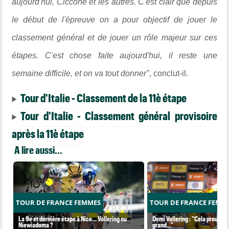
aujourd'hui, Ciccone et les autres. C'est clair que depuis
le début de l'épreuve on a pour objectif de jouer le
classement général et de jouer un rôle majeur sur ces
étapes. C'est chose faite aujourd'hui, il reste une
semaine difficile, et on va tout donner"
, conclut-il.
Tour d'Italie - Classement de la 11è étape
Tour d'Italie - Classement général provisoire
après la 11è étape
A lire aussi...
TOUR DE FRANCE FEMMES
TOUR DE FRANCE FEMM
La 9e et dernière étape à Nice... Vollering ou
Demi Vollering : "Cela prouve q
Niewiadoma ?
grand..."