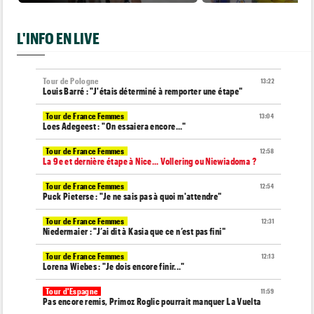
L'INFO EN LIVE
Tour de Pologne
13:22
Louis Barré : "J'étais déterminé à remporter une étape"
Tour de France Femmes
13:04
Loes Adegeest : "On essaiera encore..."
Tour de France Femmes
12:58
La 9e et dernière étape à Nice... Vollering ou Niewiadoma ?
Tour de France Femmes
12:54
Puck Pieterse : "Je ne sais pas à quoi m'attendre"
Tour de France Femmes
12:31
Niedermaier : "J’ai dit à Kasia que ce n’est pas fini"
Tour de France Femmes
12:13
Lorena Wiebes : "Je dois encore finir..."
Tour d'Espagne
11:59
Pas encore remis, Primoz Roglic pourrait manquer La Vuelta